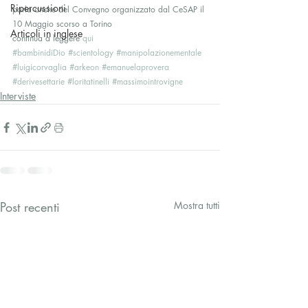
Ripercussioni
parla anche del Convegno organizzato dal CeSAP il 
10 Maggio scorso a Torino
Articoli in inglese
continua a leggere 
qui
#bambinidiDio
#scientology
#manipolazionementale
#luigicorvaglia
#arkeon
#emanuelaprovera
#derivesettarie
#loritatinelli
#massimointrovigne
Interviste
Post recenti
Mostra tutti