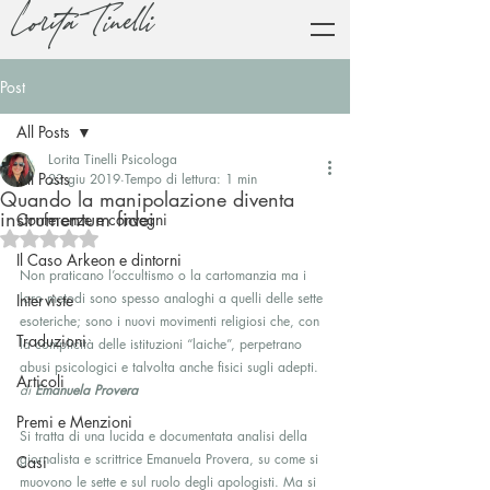
Lorita Tinelli
Post
All Posts
Lorita Tinelli Psicologa
All Posts
23 giu 2019
Tempo di lettura: 1 min
Quando la manipolazione diventa
instrumentum fidei
Conferenze e convegni
Valutazione NaN stelle su 5.
Il Caso Arkeon e dintorni
Non praticano l’occultismo o la cartomanzia ma i 
loro metodi sono spesso analoghi a quelli delle sette 
Interviste
esoteriche; sono i nuovi movimenti religiosi che, con 
Traduzioni
la complicità delle istituzioni “laiche”, perpetrano 
abusi psicologici e talvolta anche fisici sugli adepti.
Articoli
di 
Emanuela Provera
Premi e Menzioni
Si tratta di una lucida e documentata analisi della 
giornalista e scrittrice Emanuela Provera, su come si 
Casi
muovono le sette e sul ruolo degli apologisti. Ma si 