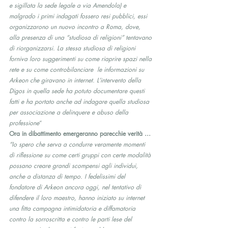
e sigillata la sede legale a via Amendola) e 
malgrado i primi indagati fossero resi pubblici, essi 
organizzarono un nuovo incontro a Roma, dove, 
alla presenza di una “studiosa di religioni” tentavano 
di riorganizzarsi. La stessa studiosa di religioni 
forniva loro suggerimenti su come riaprire spazi nella 
rete e su come controbilanciare  le informazioni su 
Arkeon che giravano in internet. L’intervento della 
Digos in quella sede ha potuto documentare questi 
fatti e ha portato anche ad indagare quella studiosa 
per associazione a delinquere e abuso della 
professione
“
Ora in dibattimento emergeranno parecchie verità …
“Io spero che serva a condurre veramente momenti 
di riflessione su come certi gruppi con certe modalità 
possano creare grandi scompensi agli individui, 
anche a distanza di tempo. I fedelissimi del 
fondatore di Arkeon ancora oggi, nel tentativo di 
difendere il loro maestro, hanno iniziato su internet 
una fitta campagna intimidatoria e diffamatoria 
contro la sorroscritta e contro le parti lese del 