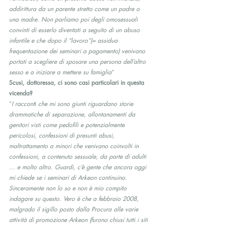
addirittura da un parente stretto come un padre o 
una madre. Non parliamo poi degli omosessuali 
convinti di esserlo diventati a seguito di un abuso 
infantile e che dopo il “lavoro”(= assidua 
frequentazione dei seminari a pagamento) venivano 
portati a scegliere di sposare una persona dell’altro 
sesso e a iniziare a mettere su famiglia
“
Scusi, dottoressa, ci sono casi particolari in questa 
vicenda?
“
I raccont
i 
che mi sono giunti riguardano storie 
drammatiche di separazione, allontanamenti da 
genitori visti come pedofili e potenzialmente 
pericolosi, confessioni di presunti abusi, 
maltrattamento a minori che venivano coinvolti in 
confessioni, a contenuto sessuale, da parte di adulti 
… e molto altro. Guardi, c’è gente che ancora oggi 
mi chiede se i seminari di Arkeon continuino. 
Sinceramente non lo so e non è mio compito 
indagare su questo. Vero è che a febbraio 2008, 
malgrado il sigillo posto dalla Procura alle varie 
attività di promozione Arkeon (furono chiusi tutti i siti 