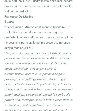
delle parti civili per il risarcimento dei danni, servirà 
proprio a chiarire i contorni d’una ‘psicosetta’ molto 
radicata e pericolosa.
Francesco De Martino
Il Caso
“I fedelissimi di Arkeon continuano a intimidire …”
Lorita Tinelli è una donna forte e coraggiosa, 
presiede il centro studi contro gli abusi psicologici e 
s’è costituita parte civile nel processo che riprende 
questa mattina a Bari.
“
Per più di diec’anni ho ricevuto richieste di aiuto da 
persone che s’erano avvicinate ad Arkeon e al suo 
fondatore, ricevendone danni enormi. Non tutte 
hanno denunciato, a volte per paura di 
compromettersi ancora in un percorso lungo e 
pesante, come quello giudiziario. Ancora oggi 
ricevo richieste di aiuto da parte di chi, a distanza 
di tempo dai seminari Arkeon, cerca di recuperare i 
propri equilibri, cercando di trovare la verità sulla 
propria vita. Purtroppo sono in tanti a raccontare di 
essere stati portati a credere a situazioni mai 
verificatesi, come un presunto abuso nell’infanzia, 