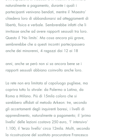
naturalmente a pagamento, durante i quali i 
partecipanti venivano bendati, mentre il ‘Maestro’ 
chiedeva loro di abbandonarsi ad atteggiamenti di 
libertà, fisica e verbale. Sembrerebbe infatti che li 
invitasse anche ad avere rapporti sessuali tra loro. 
Questo il ‘No limits’. Ma cosa ancora più grave, 
sembrerebbe che a questi incontri partecipassero 
anche dei minorenni, 4 ragazzi dai 12 ai 18
anni, anche se però non si sa ancora bene se i 
rapporti sessuali abbiano coinvolto anche loro.
La rete non era limitata al capoluogo pugliese, ma 
copriva tutto lo stivale: da Palermo a Latina, da 
Roma a Milano. Più di 15mila coloro che si 
sarebbero affidati al metodo Arkeon: tre, secondo 
gli accertamenti degli inquirenti baresi, i livelli di 
apprendimento, naturalmente a pagamento; il ‘primo 
livello’ delle lezioni costava 250 euro, ‘l’ intensivo’ 
1.100, il ‘terzo livello’ circa 12mila. Molti, secondo 
la ricostruzione del sostituto procuratore Francesco 