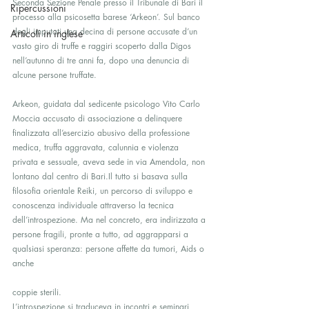
Seconda Sezione Penale presso il Tribunale di Bari il 
Ripercussioni
processo alla psicosetta barese ‘Arkeon’. Sul banco 
degli imputati una decina di persone accusate d’un 
Articoli in inglese
vasto giro di truffe e raggiri scoperto dalla Digos 
nell’autunno di tre anni fa, dopo una denuncia di 
alcune persone truffate.
Arkeon, guidata dal sedicente psicologo Vito Carlo 
Moccia accusato di associazione a delinquere 
finalizzata all’esercizio abusivo della professione 
medica, truffa aggravata, calunnia e violenza 
privata e sessuale, aveva sede in via Amendola, non 
lontano dal centro di Bari.Il tutto si basava sulla 
filosofia orientale Reiki, un percorso di sviluppo e 
conoscenza individuale attraverso la tecnica 
dell’introspezione. Ma nel concreto, era indirizzata a 
persone fragili, pronte a tutto, ad aggrapparsi a 
qualsiasi speranza: persone affette da tumori, Aids o 
anche
coppie sterili.
L’introspezione si traduceva in incontri e seminari, 