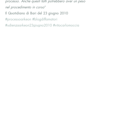
processo. Anche questi fatti potrebbero aver un peso 
nel procedimento in corso
“
Il Quotidiano di Bari del 23 giugno 2010
#processoarkeon
#blogdiffamatori
#udienzaarkeon23giugno2010
#vitocarlomoccia
#arkeon
#blogdiffamatoricontroloritatinelli
#intimidazionialladottoressaloritatinelli
#psicosetta
#loritatinelli
#psicosettaarkeon
arkeon
vitocarlomoccia
simonettapo
processoarkeon
intimidazioni
blogdiffamatoricontroloritatinelli
Interviste
Il Caso Arkeon e dintorni
Post recenti
Mostra tutti