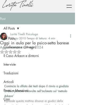
Lorita Tinelli
Post
All Posts
Lorita Tinelli Psicologa
All Posts
23 giu 2010
Tempo di lettura: 4 min
Oggi in aula per la psico-setta barese
Conferenze e convegni
Aggiornamento:
29 apr 2024
Valutazione NaN stelle su 5.
Il Caso Arkeon e dintorni
Interviste
Traduzioni
Articoli
Comincia la sfilata dei testi dopo il rinvio a giudizio 
Premi e Menzioni
di dieci persone coinvolte nell’inchiesta sul ‘metodo 
Arkeon’
Casi
Riprende questa mattina dinanzi ai giudici della 