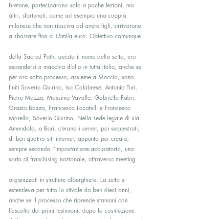
Bretone, parteciparono solo a poche lezioni, ma 
altri, sfortunati, come ad esempio una coppia 
milanese che non riusciva ad avere figli, arrivarono 
a sborsare fino a 15mila euro. Obiettivo comunque
della Sacred Path, questo il nome della setta, era 
espandersi a macchia d’olio in tutta Italia, anche se 
per ora sotto processo, assieme a Moccia, sono 
finiti Saverio Quirino, Isa Calabrese, Antonio Turi, 
Pietro Mazza, Massimo Vavalle, Gabriella Fabri, 
Grazia Bozzo, Francesco Locatelli e Francesco 
Morello, Saverio Quirino. Nella sede legale di via 
Amendola, a Bari, c’erano i server, poi sequestrati, 
di ben quattro siti internet, appunto per creare, 
sempre secondo l’impostazione accusatoria, una 
sorta di franchising nazionale, attraverso meeting
organizzati in strutture alberghiere. La setta si 
estendeva per tutto lo stivale da ben dieci anni, 
anche se il processo che riprende stamani con 
l’ascolto dei primi testimoni, dopo la costituzione 