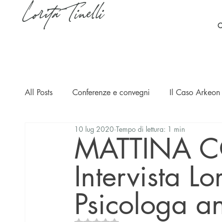
Lorita Tinelli
C
All Posts
Conferenze e convegni
Il Caso Arkeon 
10 lug 2020
Tempo di lettura: 1 min
Casi
Ripercussioni
Articoli in inglese
MATTINA C
Intervista Lor
Psicologa an
Valutazione NaN stelle su 5.