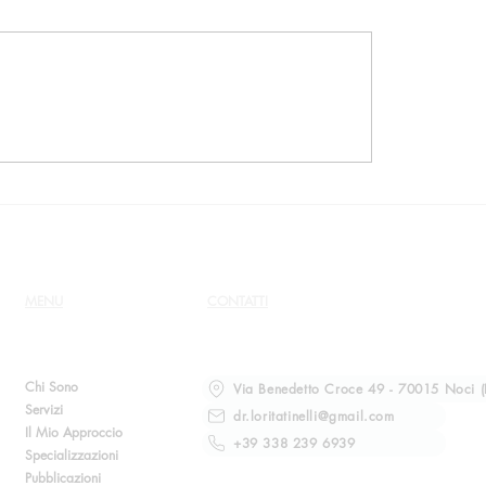
chio della manipolazione
Intervista per Crimeli
e. Intervista per il
Magazine
manale FAX
MENU
CONTATTI
Chi Sono
Via Benedetto Croce 49 - 70015 Noci (
Servizi
dr.loritatinelli@gmail.com
Il Mio Approccio
+39 338 239 6939
Specializzazioni
Pubblicazioni