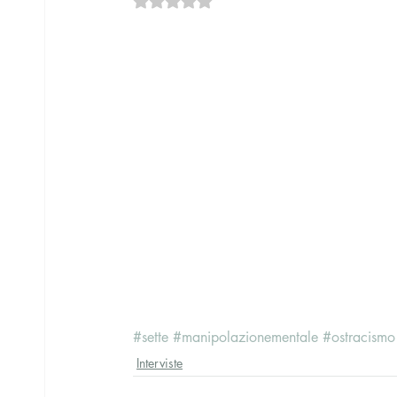
#sette
#manipolazionementale
#ostracismo
Interviste