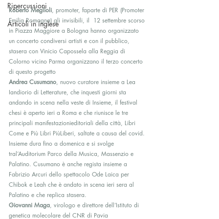
Ripercussioni
Roberto Meglioli
, promoter, faparte di PER (Promoter 
Emilia Romagna) gli invisibili, il  12 settembre scorso 
Articoli in inglese
in Piazza Maggiore a Bologna hanno organizzato 
un concerto condiversi artisti e con il pubblico, 
stasera con Vinicio Capossela alla Reggia di 
Colorno vicino Parma organizzano il terzo concerto 
di questo progetto 
Andrea Cusumano
, nuovo curatore insieme a Lea 
Iandiorio di Letterature, che inquesti giorni sta 
andando in scena nella veste di Insieme, il festival 
chesi è aperto ieri a Roma e che riunisce le tre 
principali manifestazionieditoriali della città, Libri 
Come e Più Libri PiùLiberi, saltate a causa del covid. 
Insieme dura fino a domenica e si svolge 
tral’Auditorium Parco della Musica, Massenzio e 
Palatino. Cusumano è anche regista insieme a 
Fabrizio Arcuri dello spettacolo Ode Laica per 
Chibok e Leah che è andato in scena ieri sera al 
Palatino e che replica stasera.  
Giovanni Maga
, virologo e direttore dell’Istituto di 
genetica molecolare del CNR di Pavia  