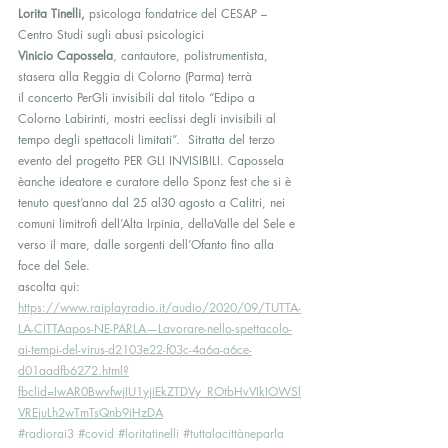
Lorita Tinelli,
 psicologa fondatrice del CESAP – 
Centro Studi sugli abusi psicologici 
Vinicio Capossela
, cantautore, polistrumentista, 
stasera alla Reggia di Colorno (Parma) terrà 
il concerto PerGli invisibili dal titolo “Edipo a 
Colorno Labirinti, mostri eeclissi degli invisibili al 
tempo degli spettacoli limitati”.  Sitratta del terzo 
evento del progetto PER GLI INVISIBILI. Capossela 
èanche ideatore e curatore dello Sponz fest che si è 
tenuto quest’anno dal 25 al30 agosto a Calitri, nei 
comuni limitrofi dell’Alta Irpinia, dellaValle del Sele e 
verso il mare, dalle sorgenti dell’Ofanto fino alla 
foce del Sele. 
ascolta qui: 
https://www.raiplayradio.it/audio/2020/09/TUTTA-
LA-CITTAapos-NE-PARLA—Lavorare-nello-spettacolo-
ai-tempi-del-virus-d2103e22-f03c-4a6a-a6ce-
d01aadfb6272.html?
fbclid=IwAR0BwvfwjIU1yjiEkZTDVy_ROtbHvVIkIOWSl
VREjuLh2wTmTsQnb9iHzDA
#radiorai3
#covid
#loritatinelli
#tuttalacittàneparla