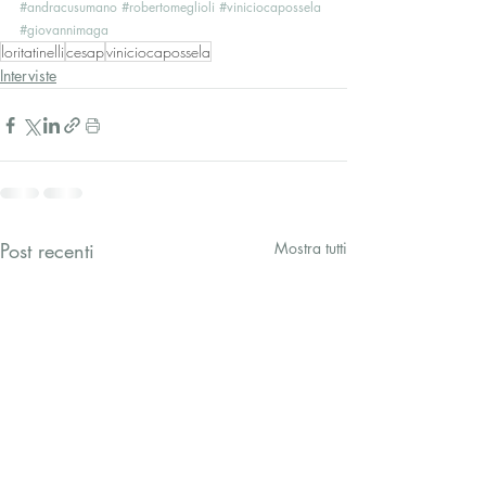
#andracusumano
#robertomeglioli
#viniciocapossela
#giovannimaga
loritatinelli
cesap
viniciocapossela
Interviste
Post recenti
Mostra tutti