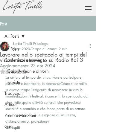
Lorita Tinelli
Post
All Posts
Lorita Tinelli Psicologa
All Posts
5 ott 2020
Tempo di lettura: 2 min
Lavorare nello spettacolo ai tempi del
virus: mio intervento su Radio Rai 3
Conferenze e convegni
Aggiornamento:
23 apr 2024
Il Caso Arkeon e dintorni
Valutazione NaN stelle su 5.
La cultura al tempo del virus. Fare e partecipare, 
Interviste
ascoltare e incontrare, in sicurezzaCome si concilia 
in questo tempo l’esigenza di mantenere in vita le 
Traduzioni
manifestazioni, i festival, i concerti, lo spettacolo dal 
vivo, tutte quelle attività culturali che prevedono 
Articoli
socialità e scambio e che fanno parte di un settore 
Premi e Menzioni
già molto colpito, e le esigenze di sicurezza, 
distanziamento, protezione? 
Casi
Gli ospiti