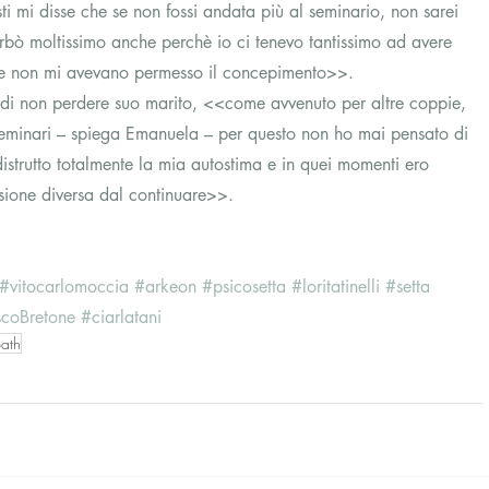
i mi disse che se non fossi andata più al seminario, non sarei 
rbò moltissimo anche perchè io ci tenevo tantissimo ad avere 
 che non mi avevano permesso il concepimento>>.
di non perdere suo marito, <<come avvenuto per altre coppie, 
i seminari – spiega Emanuela – per questo non ho mai pensato di 
strutto totalmente la mia autostima e in quei momenti ero 
sione diversa dal continuare>>.
#vitocarlomoccia
#arkeon
#psicosetta
#loritatinelli
#setta
scoBretone
#ciarlatani
path