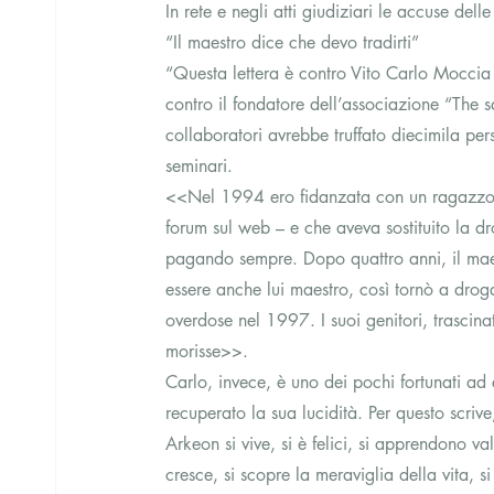
In rete e negli atti giudiziari le accuse delle
“Il maestro dice che devo tradirti”
“Questa lettera è contro Vito Carlo Moccia 
contro il fondatore dell’associazione “The sa
collaboratori avrebbe truffato diecimila pe
seminari.
<<Nel 1994 ero fidanzata con un ragazzo c
forum sul web – e che aveva sostituito la d
pagando sempre. Dopo quattro anni, il maest
essere anche lui maestro, così tornò a droga
overdose nel 1997. I suoi genitori, trascinat
morisse>>.
Carlo, invece, è uno dei pochi fortunati ad
recuperato la sua lucidità. Per questo scrive
Arkeon si vive, si è felici, si apprendono val
cresce, si scopre la meraviglia della vita, si