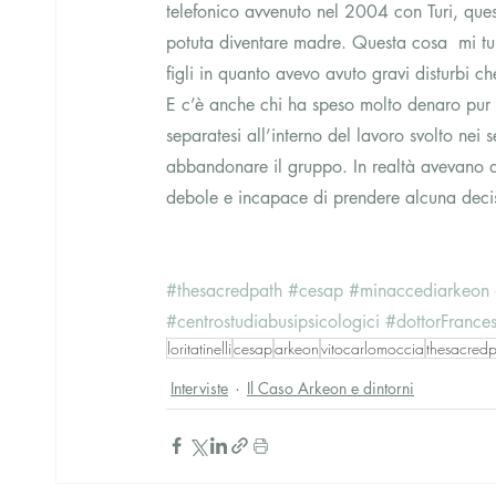
telefonico avvenuto nel 2004 con Turi, quest
potuta diventare madre. Questa cosa  mi tu
figli in quanto avevo avuto gravi disturbi
E c’è anche chi ha speso molto denaro pur 
separatesi all’interno del lavoro svolto ne
abbandonare il gruppo. In realtà avevano di
debole e incapace di prendere alcuna deci
#thesacredpath
#cesap
#minaccediarkeon
#centrostudiabusipsicologici
#dottorFrance
loritatinelli
cesap
arkeon
vitocarlomoccia
thesacred
Interviste
Il Caso Arkeon e dintorni