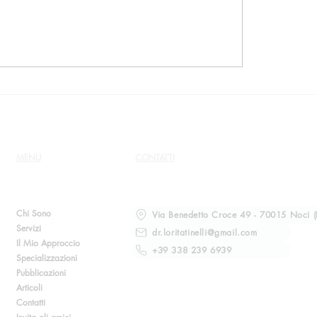
chio della manipolazione
Intervista per Crimeli
e. Intervista per il
Magazine
manale FAX
MENU
CONTATTI
Chi Sono
Via Benedetto Croce 49 - 70015 Noci (
Servizi
dr.loritatinelli@gmail.com
Il Mio Approccio
+39 338 239 6939
Specializzazioni
Pubblicazioni
Articoli
Contatti