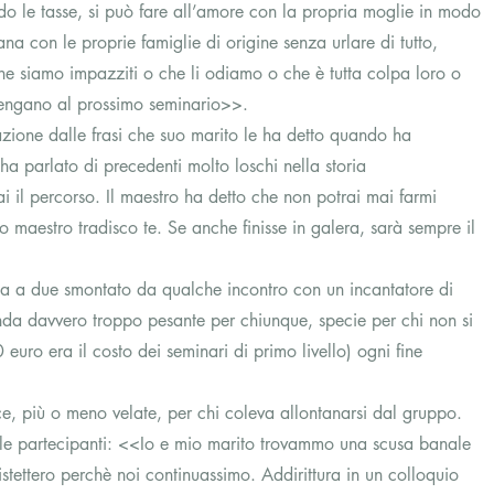
 le tasse, si può fare all’amore con la propria moglie in modo 
na con le proprie famiglie di origine senza urlare di tutto, 
 che siamo impazziti o che li odiamo o che è tutta colpa loro o 
engano al prossimo seminario>>.
azione dalle frasi che suo marito le ha detto quando ha 
ha parlato di precedenti molto loschi nella storia 
i il percorso. Il maestro ha detto che non potrai mai farmi 
io maestro tradisco te. Se anche finisse in galera, sarà sempre il 
ta a due smontato da qualche incontro con un incantatore di 
nda davvero troppo pesante per chiunque, specie per chi non si 
euro era il costo dei seminari di primo livello) ogni fine 
e, più o meno velate, per chi coleva allontanarsi dal gruppo. 
le partecipanti: <<Io e mio marito trovammo una scusa banale 
stettero perchè noi continuassimo. Addirittura in un colloquio 