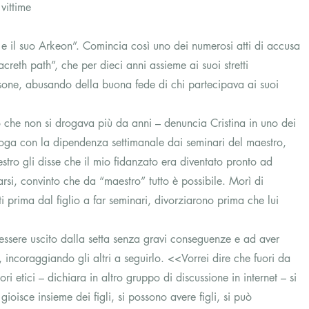
 vittime
e il suo Arkeon”. Comincia così uno dei numerosi atti di accusa 
creth path”, che per dieci anni assieme ai suoi stretti 
rsone, abusando della buona fede di chi partecipava ai suoi 
he non si drogava più da anni – denuncia Cristina in uno dei 
roga con la dipendenza settimanale dai seminari del maestro, 
ro gli disse che il mio fidanzato era diventato pronto ad 
rsi, convinto che da “maestro” tutto è possibile. Morì di 
i prima dal figlio a far seminari, divorziarono prima che lui 
 essere uscito dalla setta senza gravi conseguenze e ad aver 
, incoraggiando gli altri a seguirlo. <<Vorrei dire che fuori da 
ori etici – dichiara in altro gruppo di discussione in internet – si 
 gioisce insieme dei figli, si possono avere figli, si può 