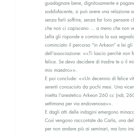
guadagnare bene, dignitosamente e pagando
soddisfacente, si può avere una relazione sa
senza farli soffrire, senza far loro pensare
che non ci capiscano … a meno che non v
Lella gli risponde e comincia la sua segnal
cominciato il percorso “in Arkeon” e lei gli 
dell’associazione: <<Ti lascio perchè non fa
felice. Se devo decidere di tradire te o il m
mio maestro>>.
E poi conclude: <<Un decennio di felice vi
serenti conosciuto da pochi mesi. Una vice
inietta l’anestetico Arkeon 260 cc (ndr, 260 
settimana per via endovenosa>>.
E dagli atti delle indagini emergono minacc
Così vengono raccontate da Carla, una del
per non andare più ai seminari, ma loro insi