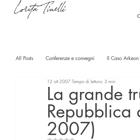
Lorita Tinelli
C
All Posts
Conferenze e convegni
Il Caso Arkeon 
12 ott 2007
Tempo di lettura: 3 min
Casi
Ripercussioni
Articoli in inglese
La grande tru
Repubblica 
2007)
Valutazione NaN stelle su 5.