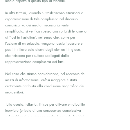
media rispetto a questo tipo di vicende.
In altri termini,  quando si trasferiscono situazioni e 
argomentazioni di tale complessità nel discorso 
comunicativo dei media, necessariamente 
semplificato, si verifica spesso una sorta di fenomeno 
di “lost in traslation”, nel senso che, come per 
l’azione di un setaccio, vengono lasciati passare e 
posti in rilievo solo alcuni degli elementi in gioco, 
che finiscono per risultare scollegati dalla 
rappresentazione complessiva dei fatti.
Nel caso che stiamo considerando, nel racconto dei 
mezzi di informazione l’enfasi maggiore è stata 
certamente attribuita alla condizione anagrafica dei 
neo-genitori.
Tutto questo, tuttavia, finisce per attivare un dibattito 
fuorviato (privato di una conoscenza complessiva 
del problema) e purtroppo anche fuorviante (poiché 
mette in rilievo aspetti che non sono centrali o 
decisivi. Non a caso, infatti, il dibattito finisce per 