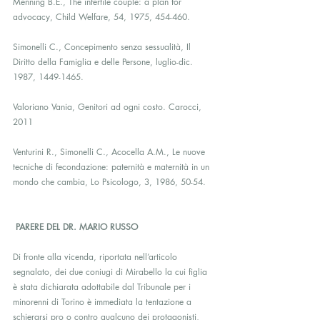
Menning B.E., The infertile couple: a plan for 
advocacy, Child Welfare, 54, 1975, 454-460.
Simonelli C., Concepimento senza sessualità, Il 
Diritto della Famiglia e delle Persone, luglio-dic. 
1987, 1449-1465.
Valoriano Vania, Genitori ad ogni costo. Carocci, 
2011
Venturini R., Simonelli C., Acocella A.M., Le nuove 
tecniche di fecondazione: paternità e maternità in un 
mondo che cambia, Lo Psicologo, 3, 1986, 50-54.
PARERE DEL DR. MARIO RUSSO
Di fronte alla vicenda, riportata nell’articolo 
segnalato, dei due coniugi di Mirabello la cui figlia 
è stata dichiarata adottabile dal Tribunale per i 
minorenni di Torino è immediata la tentazione a 
schierarsi pro o contro qualcuno dei protagonisti, 