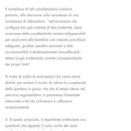
Il complesso di tali considerazioni conduce, 
pertanto, alla decisione sulla sussistenza di una 
condizione di abbandono  “nell’accezione che 
configura non già carenze di tipo materiale, bensì 
mancanza delle caratteristiche minime indispensabili 
per assicurare alla bambina una crescita psicofisica 
adeguata, giudizio peraltro ancorato a dati 
incontrovertibili e tendenzialmente immodificabili, 
attesa la già evidenziata carente consapevolezza 
dei propri limiti”.
Si tratta di ordini di motivazioni che vanno tenuti 
distinti, per evitare il rischio di ridurre la complessità 
delle questioni in gioco, ma che al tempo stesso nel 
percorso argomentativo si presentano fortemente 
intrecciate e tali da richiamarsi e rafforzarsi 
reciprocamente.
4. A questo proposito, è importante evidenziare una 
questione che riguarda il ruolo svolto dei mass 