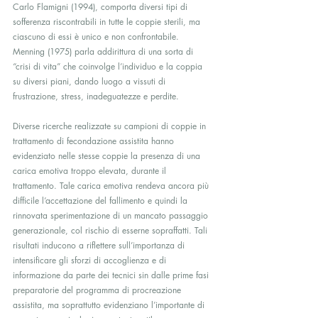
Carlo Flamigni (1994), comporta diversi tipi di 
sofferenza riscontrabili in tutte le coppie sterili, ma 
ciascuno di essi è unico e non confrontabile. 
Menning (1975) parla addirittura di una sorta di 
“crisi di vita” che coinvolge l’individuo e la coppia 
su diversi piani, dando luogo a vissuti di 
frustrazione, stress, inadeguatezze e perdite.
Diverse ricerche realizzate su campioni di coppie in 
trattamento di fecondazione assistita hanno 
evidenziato nelle stesse coppie la presenza di una 
carica emotiva troppo elevata, durante il 
trattamento. Tale carica emotiva rendeva ancora più 
difficile l’accettazione del fallimento e quindi la 
rinnovata sperimentazione di un mancato passaggio 
generazionale, col rischio di esserne sopraffatti. Tali 
risultati inducono a riflettere sull’importanza di 
intensificare gli sforzi di accoglienza e di 
informazione da parte dei tecnici sin dalle prime fasi 
preparatorie del programma di procreazione 
assistita, ma soprattutto evidenziano l’importante di 