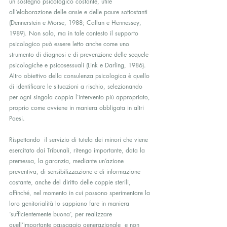
un sostegno psicologico costante, utile 
all’elaborazione delle ansie e delle paure sottostanti 
(Dennerstein e Morse, 1988; Callan e Hennessey, 
1989). Non solo, ma in tale contesto il supporto 
psicologico può essere letto anche come uno 
strumento di diagnosi e di prevenzione delle sequele 
psicologiche e psicosessuali (Link e Darling, 1986). 
Altro obiettivo della consulenza psicologica è quello 
di identificare le situazioni a rischio, selezionando 
per ogni singola coppia l’intervento più appropriato, 
proprio come avviene in maniera obbligata in altri 
Paesi.
Rispettando  il servizio di tutela dei minori che viene 
esercitato dai Tribunali, ritengo importante, data la 
premessa, la garanzia, mediante un’azione 
preventiva, di sensibilizzazione e di informazione 
costante, anche del diritto delle coppie sterili, 
affinché, nel momento in cui possono sperimentare la 
loro genitorialità lo sappiano fare in maniera 
‘sufficientemente buona’, per realizzare 
quell’importante passaggio generazionale  e non 