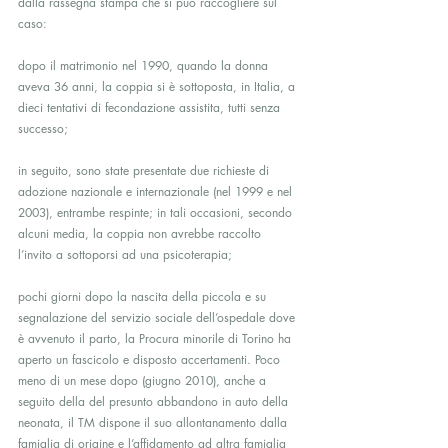
dalla rassegna stampa che si può raccogliere sul 
caso:
dopo il matrimonio nel 1990, quando la donna 
aveva 36 anni, la coppia si è sottoposta, in Italia, a 
dieci tentativi di fecondazione assistita, tutti senza 
successo;
in seguito, sono state presentate due richieste di 
adozione nazionale e internazionale (nel 1999 e nel 
2003), entrambe respinte; in tali occasioni, secondo 
alcuni media, la coppia non avrebbe raccolto 
l’invito a sottoporsi ad una psicoterapia;
pochi giorni dopo la nascita della piccola e su 
segnalazione del servizio sociale dell’ospedale dove 
è avvenuto il parto, la Procura minorile di Torino ha 
aperto un fascicolo e disposto accertamenti. Poco 
meno di un mese dopo (giugno 2010), anche a 
seguito della del presunto abbandono in auto della 
neonata, il TM dispone il suo allontanamento dalla 
famiglia di origine e l’affidamento ad altra famiglia 