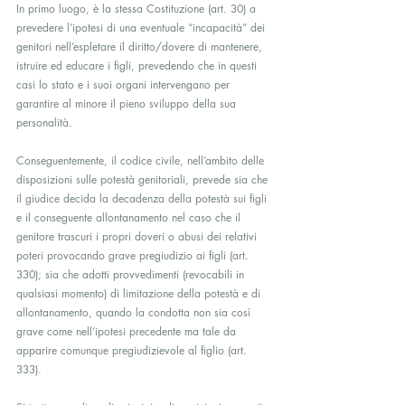
In primo luogo, è la stessa Costituzione (art. 30) a 
prevedere l’ipotesi di una eventuale “incapacità” dei 
genitori nell’espletare il diritto/dovere di mantenere, 
istruire ed educare i figli, prevedendo che in questi 
casi lo stato e i suoi organi intervengano per 
garantire al minore il pieno sviluppo della sua 
personalità.
Conseguentemente, il codice civile, nell’ambito delle 
disposizioni sulle potestà genitoriali, prevede sia che 
il giudice decida la decadenza della potestà sui figli 
e il conseguente allontanamento nel caso che il 
genitore trascuri i propri doveri o abusi dei relativi 
poteri provocando grave pregiudizio ai figli (art. 
330); sia che adotti provvedimenti (revocabili in 
qualsiasi momento) di limitazione della potestà e di 
allontanamento, quando la condotta non sia così 
grave come nell’ipotesi precedente ma tale da 
apparire comunque pregiudizievole al figlio (art. 
333).