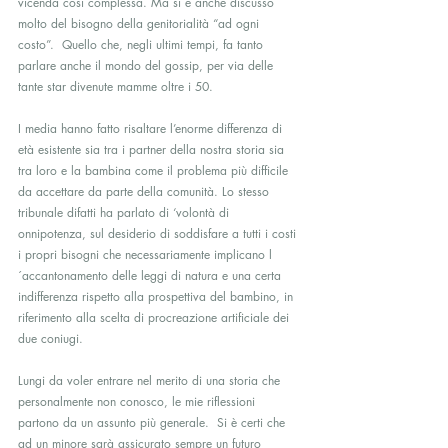
vicenda così complessa. Ma si è anche discusso 
molto del bisogno della genitorialità “ad ogni 
costo”.  Quello che, negli ultimi tempi, fa tanto 
parlare anche il mondo del gossip, per via delle 
tante star divenute mamme oltre i 50.
I media hanno fatto risaltare l’enorme differenza di 
età esistente sia tra i partner della nostra storia sia 
tra loro e la bambina come il problema più difficile 
da accettare da parte della comunità. Lo stesso 
tribunale difatti ha parlato di ‘volontà di 
onnipotenza, sul desiderio di soddisfare a tutti i costi 
i propri bisogni che necessariamente implicano l
´accantonamento delle leggi di natura e una certa 
indifferenza rispetto alla prospettiva del bambino, in 
riferimento alla scelta di procreazione artificiale dei 
due coniugi.
Lungi da voler entrare nel merito di una storia che 
personalmente non conosco, le mie riflessioni 
partono da un assunto più generale.  Si è certi che 
ad un minore sarà assicurato sempre un futuro 