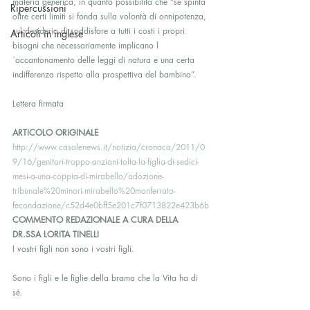
materia generica, in quanto possibilità che “se spinta 
Ripercussioni
oltre certi limiti si fonda sulla volontà di onnipotenza, 
sul desiderio di soddisfare a tutti i costi i propri 
Articoli in inglese
bisogni che necessariamente implicano l
´accantonamento delle leggi di natura e una certa 
indifferenza rispetto alla prospettiva del bambino”.
Lettera firmata
ARTICOLO ORIGINALE
http://www.casalenews.it/notizia/cronaca/2011/0
9/16/genitori-troppo-anziani-tolta-la-figlia-di-sedici-
mesi-a-una-coppia-di-mirabello/adozione-
tribunale%20minori-mirabello%20monferrato-
fecondazione/c52d4e0bff5e201c7f0713822e423b6b
COMMENTO REDAZIONALE A CURA DELLA 
DR.SSA LORITA TINELLI
I vostri figli non sono i vostri figli.
Sono i figli e le figlie della brama che la Vita ha di 
sé.