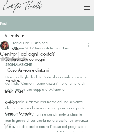
Lorita Tinelli
Post
All Posts
Lorita Tinelli Psicologa
All Posts
30 mar 2012
Tempo di lettura: 3 min
Genitori ad ogni costo?
Valutazione NaN stelle su 5.
Conferenze e convegni
SEGNALAZIONE
Il Caso Arkeon e dintorni
Gentili colleghi, ho letto l’articolo di qualche mese fa 
Interviste
dal titolo ‘Genitori troppo anziani’: tolta la figlia di 
sedici mesi a una coppia di Mirabello.
Traduzioni
Nell’articolo si faceva riferimento ad una sentenza 
Articoli
che toglieva una bambina ai suoi genitori in quanto 
Premi e Menzioni
troppo in là con gli anni e quindi, potenzialmente 
non in grado di sostenerla nella crescita. La sentenza 
Casi
puntava il dito anche contro l’abuso del progresso in 