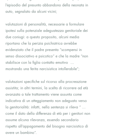
l’episodio del presunto abbandono della neonata in 
auto, segnalato da alcuni vicini;
valutazioni di personalità, necessarie a formulare 
ipotesi sulla potenziale adeguatezza genitoriale dei 
due coniugi: a questo proposito, alcuni media 
riportano che la perizia psichiatrica avrebbe 
evidenziato che il padre presenta “scompensi in 
senso dissociativo e psicotico” e che la madre “non 
stabilisce con la figlia contatto emotivo  … 
mostrando una ferita narcisistica intollerabile”;
valutazioni specifiche sul ricorso alla procreazione 
assistita; in altri termini, la scelta di ricorrere ad età 
avanzata a tale trattamento viene assunta come 
indicativa di un atteggiamento non adeguato verso 
la genitorialità: infatti, nella sentenza si rileva “ … 
come il dato della differenza di età per i genitori non 
assume alcuna rilevanza, essendo secondario 
rispetto all’appagamento del bisogno narcisistico di 
avere un bambino”.