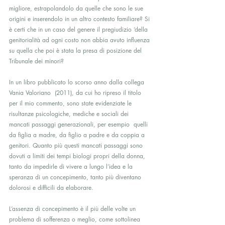
migliore, estrapolandolo da quelle che sono le sue 
origini e inserendolo in un altro contesto familiare? Si 
è certi che in un caso del genere il pregiudizio ‘della 
genitorialità ad ogni costo non abbia avuto influenza 
su quella che poi è stata la presa di posizione del 
Tribunale dei minori?
In un libro pubblicato lo scorso anno dalla collega 
Vania Valoriano  (2011), da cui ho ripreso il titolo 
per il mio commento, sono state evidenziate le 
risultanze psicologiche, mediche e sociali dei 
mancati passaggi generazionali, per esempio  quelli 
da figlia a madre, da figlio a padre e da coppia a 
genitori. Quanto più questi mancati passaggi sono 
dovuti a limiti dei tempi biologi propri della donna,  
tanto da impedirle di vivere a lungo l’idea e la 
speranza di un concepimento, tanto più diventano 
dolorosi e difficili da elaborare.
L’assenza di concepimento è il più delle volte un 
problema di sofferenza o meglio, come sottolinea 