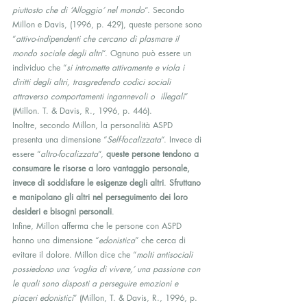
piuttosto che di ‘Alloggio’ nel mondo
“. Secondo 
Millon e Davis, (1996, p. 429), queste persone sono 
“
attivo-indipendenti che cercano di plasmare il 
mondo sociale degli altri
“. Ognuno può essere un 
individuo che “
si intromette attivamente e viola i 
diritti degli altri, trasgredendo codici sociali 
attraverso comportamenti ingannevoli o  illegali
” 
(Millon. T. & Davis, R., 1996, p. 446).
Inoltre, secondo Millon, la personalità ASPD 
presenta una dimensione “
Self-focalizzata
“. Invece di 
essere “
altro-focalizzata
“, 
queste persone tendono a 
consumare le risorse a loro vantaggio personale, 
invece di soddisfare le esigenze degli altri
. 
Sfruttano 
e manipolano gli altri nel perseguimento dei loro 
desideri e bisogni personali
.
Infine, Millon afferma che le persone con ASPD 
hanno una dimensione “
edonistica
” che cerca di 
evitare il dolore. Millon dice che “
molti antisociali 
possiedono una ‘voglia di vivere,’ una passione con 
le quali sono disposti a perseguire emozioni e 
piaceri edonistici
” (Millon, T. & Davis, R., 1996, p. 