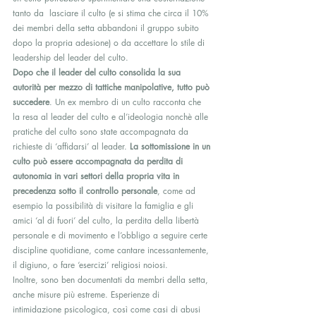
tanto da  lasciare il culto (e si stima che circa il 10% 
dei membri della setta abbandoni il gruppo subito 
dopo la propria adesione) o da accettare lo stile di 
leadership del leader del culto.
Dopo che il leader del culto consolida la sua 
autorità per mezzo di tattiche manipolative, tutto può 
succedere
. Un ex membro di un culto racconta che 
la resa al leader del culto e al’ideologia nonchè alle 
pratiche del culto sono state accompagnata da 
richieste di ‘affidarsi’ al leader. 
La sottomissione in un 
culto può essere accompagnata da perdita di 
autonomia in vari settori della propria vita in 
precedenza sotto il controllo personale
, come ad 
esempio la possibilità di visitare la famiglia e gli 
amici ‘al di fuori’ del culto, la perdita della libertà 
personale e di movimento e l’obbligo a seguire certe 
discipline quotidiane, come cantare incessantemente, 
il digiuno, o fare ‘esercizi’ religiosi noiosi.
Inoltre, sono ben documentati da membri della setta, 
anche misure più estreme. Esperienze di 
intimidazione psicologica, così come casi di abusi 