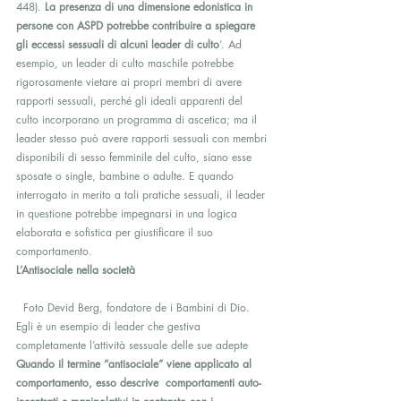
448). 
La presenza di una dimensione edonistica in 
persone con ASPD potrebbe contribuire a spiegare 
gli eccessi sessuali di alcuni leader di culto
‘. Ad 
esempio, un leader di culto maschile potrebbe 
rigorosamente vietare ai propri membri di avere 
rapporti sessuali, perché gli ideali apparenti del 
culto incorporano un programma di ascetica; ma il 
leader stesso può avere rapporti sessuali con membri 
disponibili di sesso femminile del culto, siano esse 
sposate o single, bambine o adulte. E quando 
interrogato in merito a tali pratiche sessuali, il leader 
in questione potrebbe impegnarsi in una logica 
elaborata e sofistica per giustificare il suo 
comportamento.
L’Antisociale nella società
  Foto Devid Berg, fondatore de i Bambini di Dio. 
Egli è un esempio di leader che gestiva 
completamente l’attività sessuale delle sue adepte
Quando il termine “antisociale” viene applicato al 
comportamento, esso descrive  comportamenti auto-