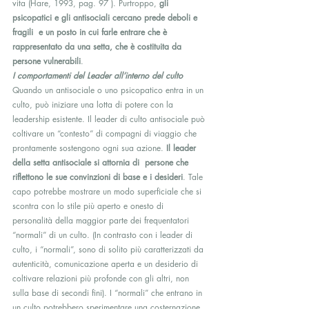
vita (Hare, 1993, pag. 97 ). Purtroppo, 
gli 
psicopatici e gli antisociali cercano prede deboli e 
fragili  e un posto in cui farle entrare che è 
rappresentato da una setta, che è costituita da 
persone vulnerabili
.
I comportamenti del Leader all’interno del culto
Quando un antisociale o uno psicopatico entra in un 
culto, può iniziare una lotta di potere con la 
leadership esistente. Il leader di culto antisociale può 
coltivare un “contesto” di compagni di viaggio che 
prontamente sostengono ogni sua azione. 
Il leader 
della setta antisociale si attornia di  persone che 
riflettono le sue convinzioni di base e i desideri
. Tale 
capo potrebbe mostrare un modo superficiale che si 
scontra con lo stile più aperto e onesto di 
personalità della maggior parte dei frequentatori 
“normali” di un culto. (In contrasto con i leader di 
culto, i “normali”, sono di solito più caratterizzati da 
autenticità, comunicazione aperta e un desiderio di 
coltivare relazioni più profonde con gli altri, non  
sulla base di secondi fini). I “normali” che entrano in 
un culto potrebbero sperimentare una costernazione 