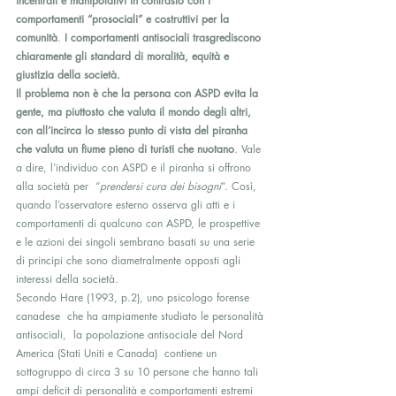
incentrati e manipolativi in contrasto con i 
comportamenti “prosociali” e costruttivi per la 
comunità
. 
I comportamenti antisociali trasgrediscono 
chiaramente gli standard di moralità, equità e 
giustizia della società.
Il problema non è che la persona con ASPD evita la 
gente, ma piuttosto che valuta il mondo degli altri, 
con all’incirca lo stesso punto di vista del piranha 
che valuta un fiume pieno di turisti che nuotano
. Vale 
a dire, l’individuo con ASPD e il piranha si offrono 
alla società per  “
prendersi cura dei bisogni
“. Così, 
quando l’osservatore esterno osserva gli atti e i 
comportamenti di qualcuno con ASPD, le prospettive 
e le azioni dei singoli sembrano basati su una serie 
di principi che sono diametralmente opposti agli 
interessi della società.
Secondo Hare (1993, p.2), uno psicologo forense 
canadese  che ha ampiamente studiato le personalità 
antisociali,  la popolazione antisociale del Nord 
America (Stati Uniti e Canada)  contiene un 
sottogruppo di circa 3 su 10 persone che hanno tali 
ampi deficit di personalità e comportamenti estremi 