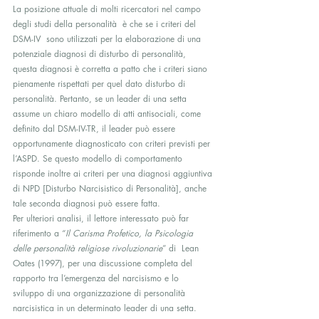
La posizione attuale di molti ricercatori nel campo 
degli studi della personalità  è che se i criteri del 
DSM-IV  sono utilizzati per la elaborazione di una 
potenziale diagnosi di disturbo di personalità, 
questa diagnosi è corretta a patto che i criteri siano 
pienamente rispettati per quel dato disturbo di 
personalità. Pertanto, se un leader di una setta 
assume un chiaro modello di atti antisociali, come 
definito dal DSM-IV-TR, il leader può essere 
opportunamente diagnosticato con criteri previsti per 
l’ASPD. Se questo modello di comportamento 
risponde inoltre ai criteri per una diagnosi aggiuntiva 
di NPD [Disturbo Narcisistico di Personalità], anche 
tale seconda diagnosi può essere fatta.
Per ulteriori analisi, il lettore interessato può far 
riferimento a “
Il Carisma Profetico, la Psicologia 
delle personalità religiose rivoluzionarie
” di  Lean 
Oates (1997), per una discussione completa del 
rapporto tra l’emergenza del narcisismo e lo 
sviluppo di una organizzazione di personalità 
narcisistica in un determinato leader di una setta.