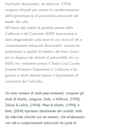
Psychiatric Association, 4a edizione, (1994), 
vengono utilizzati per aiutare la caratterizzazione 
dell’organizzazione di personalità antisociale del 
leader del culto.
All’interno dei sistemi di giustizia penale della 
California e del Colorado l’ASPD storicamente è 
stata diagnosticata sulla base di una storia di atti e 
comportamenti antisociali dimostrabili. L’autore ha 
partecipato in qualità di membro del team clinico 
per la diagnosi dei disturbi di personalità, tra cui 
ASPD, tra i minorenni presso il Santa Cruz County 
Juvenile Probation Department in California e tra 
giovani e adulti detenuti presso il Dipartimento di 
correzione del Colorado.
Un certo numero di studi peer-reviewed, compresi gli 
studi di Martin, Langone, Dole, e Wiltrout, (1992); 
Tobias & Lalich, (1994); West & Martin, (1996); e 
Kent, (2004) riportano attualmente dei risultati, tratti 
da interviste cliniche con ex membri, che evidenziano 
vari atti e comportamenti antisociali da parte di 