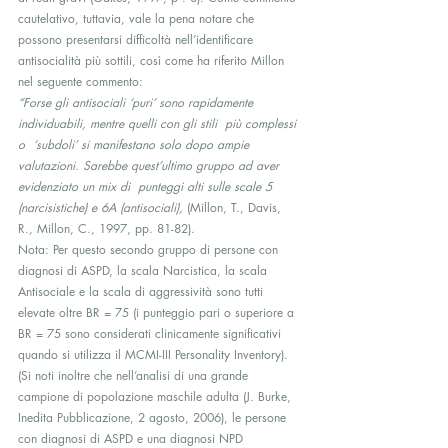
cautelativo, tuttavia, vale la pena notare che 
possono presentarsi difficoltà nell’identificare  
antisocialità più sottili, così come ha riferito Millon 
nel seguente commento:
“Forse gli antisociali ‘puri’ sono rapidamente 
individuabili, mentre quelli con gli stili  più complessi 
o  ‘subdoli’ si manifestano solo dopo ampie 
valutazioni. Sarebbe quest’ultimo gruppo ad aver  
evidenziato un mix di  punteggi alti sulle scale 5 
(narcisistiche) e 6A (antisociali),
 (Millon, T., Davis, 
R., Millon, C., 1997, pp. 81-82).
Nota: Per questo secondo gruppo di persone con 
diagnosi di ASPD, la scala Narcistica, la scala 
Antisociale e la scala di aggressività sono tutti 
elevate oltre BR = 75 (i punteggio pari o superiore a 
BR = 75 sono considerati clinicamente significativi 
quando si utilizza il MCMI-III Personality Inventory). 
(Si noti inoltre che nell’analisi di una grande 
campione di popolazione maschile adulta (J. Burke, 
Inedita Pubblicazione, 2 agosto, 2006), le persone 
con diagnosi di ASPD e una diagnosi NPD 