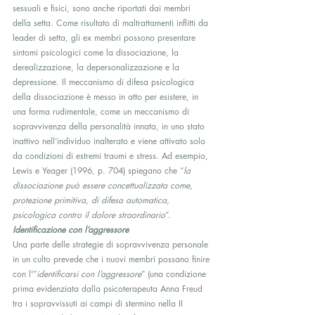
sessuali e fisici, sono anche riportati dai membri 
della setta. Come risultato di maltrattamenti inflitti da 
leader di setta, gli ex membri possono presentare 
sintomi psicologici come la dissociazione, la 
derealizzazione, la depersonalizzazione e la 
depressione. Il meccanismo di difesa psicologica 
della dissociazione è messo in atto per esistere, in 
una forma rudimentale, come un meccanismo di 
sopravvivenza della personalità innata, in uno stato 
inattivo nell’individuo inalterato e viene attivato solo 
da condizioni di estremi traumi e stress. Ad esempio, 
Lewis e Yeager (1996, p. 704) spiegano che “
la 
dissociazione può essere concettualizzata come, 
protezione primitiva, di difesa automatica, 
psicologica contro il dolore straordinario
“.
Identificazione con l’aggressore
Una parte delle strategie di sopravvivenza personale 
in un culto prevede che i nuovi membri possano finire 
con l'”
identificarsi con l’aggressore
” (una condizione 
prima evidenziata dalla psicoterapeuta Anna Freud 
tra i sopravvissuti ai campi di stermino nella II 