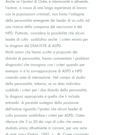
Anche se l’ipotesi di Oates è interessante e attraente, 
l’autore, a causa di una lunga esperienza di lavoro 
con le popolazioni criminali, non limita l’indagine 
della personalità emergente dei leader di un culto ad 
una ricerca della comparsa del narcisismo e del 
NPD. Piuttosto, considera la possibilità che alcuni 
leader di culto  soddisfino anche  i criteri minimi per 
la diagnosi del DSM-IV-TR di ASPD.
Molti autori che hanno scritto a proposito dei 
disturbi di personalità, hanno commentato i problemi 
diagnostici che insorgono con i criteri quando per 
esempio vi è la sovrapposizione di ASPD e NPD 
creando aree di intersezione. Nel campo di studio 
della personalità, tuttavia, se un dato individuo 
soddisfa i criteri per i due disturbi della personalità, 
la diagnosi appropriata è quella che li includa 
entrambi. A parziale sostegno della posizione 
dell’autore riguardo l’ipotesi che alcuni leader di 
culto possano soddisfare i criteri per ASPD, Oates 
riferisce che 3 su 20 dei capi di culto che aveva 
studiato erano attualmente in carcere, per una serie 
di reati gravi (Oakes, 1997, p . 8). Come commento 