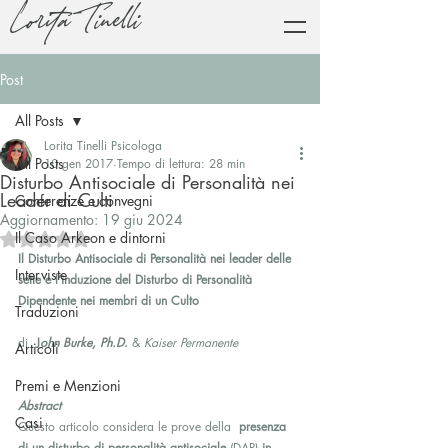
Lorita Tinelli
Post
All Posts
Lorita Tinelli Psicologa
All Posts
10 gen 2017
Tempo di lettura: 28 min
Disturbo Antisociale di Personalità nei
Leader di Culti
Conferenze e convegni
Aggiornamento:
19 giu 2024
Il Caso Arkeon e dintorni
Valutazione NaN stelle su 5.
Il Disturbo Antisociale di Personalità nei leader delle 
Interviste
sette e l’induzione del Disturbo di Personalità 
Dipendente nei membri di un Culto
Traduzioni
di  
J
ohn Burke, Ph.D
.
 & 
Kaiser Permanente
Articoli
Premi e Menzioni
Abstract
Casi
Questo articolo considera le prove della  
presenza 
di un disturbo di personalità antisociale
 (DAP) 
in 