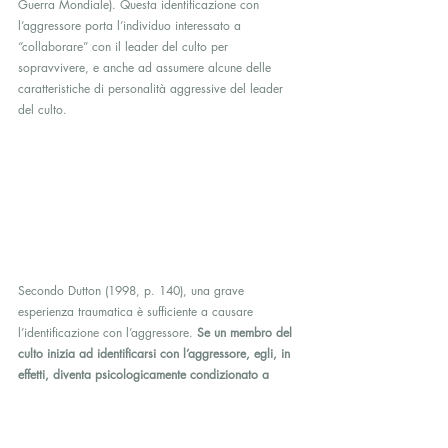
Guerra Mondiale). Questa identificazione con 
l’aggressore porta l’individuo interessato a 
“collaborare” con il leader del culto per 
sopravvivere, e anche ad assumere alcune delle 
caratteristiche di personalità aggressive del leader 
del culto.
Secondo Dutton (1998, p. 140), una grave 
esperienza traumatica è sufficiente a causare  
l’identificazione con l’aggressore. 
Se un membro del 
culto inizia ad identificarsi con l’aggressore, egli, in 
effetti, diventa psicologicamente condizionato a 
funzionare come una “estensione della personalità” 
del leader del culto
. Storicamente, è noto che gli 
antisociali, come il leader nazista Goering, durante 