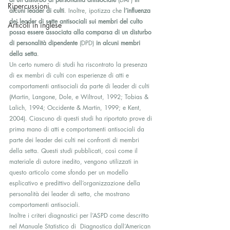
Ripercussioni
alcuni leader di culti
. Inoltre, ipotizza che 
l’influenza 
dei leader di sette antisociali sui membri del culto 
Articoli in inglese
possa essere associata alla comparsa di un disturbo 
di personalità dipendente
 (DPD) 
in alcuni membri 
della setta
.
Un certo numero di studi ha riscontrato la presenza 
di ex membri di culti con esperienze di atti e 
comportamenti antisociali da parte di leader di culti 
(Martin, Langone, Dole, e Wiltrout, 1992; Tobias & 
Lalich, 1994; Occidente & Martin, 1999; e Kent, 
2004). Ciascuno di questi studi ha riportato prove di 
prima mano di atti e comportamenti antisociali da 
parte dei leader dei culti nei confronti di membri 
della setta. Questi studi pubblicati, così come il 
materiale di autore inedito, vengono utilizzati in 
questo articolo come sfondo per un modello 
esplicativo e predittivo dell’organizzazione della 
personalità dei leader di setta, che mostrano 
comportamenti antisociali.
Inoltre i criteri diagnostici per l’ASPD come descritto 
nel Manuale Statistico di  Diagnostica dall’American 