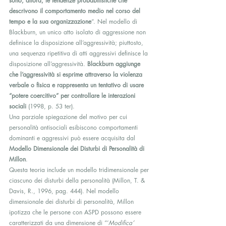
sono, allora, le tendenze probabilistiche che 
descrivono il comportamento medio nel corso del 
tempo e la sua organizzazione
“. Nel modello di 
Blackburn, un unico atto isolato di aggressione non 
definisce la disposizione all’aggressività; piuttosto, 
una sequenza ripetitiva di atti aggressivi definisce la 
disposizione all’aggressività. 
Blackburn aggiunge 
che l’aggressività si esprime attraverso la violenza 
verbale o fisica e rappresenta un tentativo di usare 
“potere coercitivo” per controllare le interazioni 
sociali
 (1998, p. 53 ter).
Una parziale spiegazione del motivo per cui 
personalità antisociali esibiscono comportamenti 
dominanti e aggressivi può essere acquisita dal 
Modello Dimensionale dei Disturbi di Personalità di 
Millon
.
Questa teoria include un modello tridimensionale per 
ciascuno dei disturbi della personalità (Millon, T. & 
Davis, R., 1996, pag. 444). Nel modello 
dimensionale dei disturbi di personalità, Millon 
ipotizza che le persone con ASPD possono essere 
caratterizzati da una dimensione di “‘
Modifica’ 