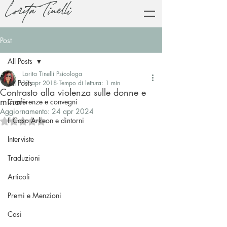
Lorita Tinelli
Post
All Posts
Lorita Tinelli Psicologa
All Posts
17 apr 2018
Tempo di lettura: 1 min
Contrasto alla violenza sulle donne e
minori
Conferenze e convegni
Aggiornamento:
24 apr 2024
Il Caso Arkeon e dintorni
Valutazione NaN stelle su 5.
Interviste
Traduzioni
Articoli
Premi e Menzioni
Casi