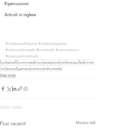
Ripercussioni
Articoli in inglese
#violenzasulledonne
#violenzadigenere
#centroandromeda
#loritatinelli
#comunedinoci
#assessoreloritatinelli
loritatinelli
comunedinoci
assessore
violenzasulledonne
violenzadigenere
centroandromeda
Interviste
Post recenti
Mostra tutti