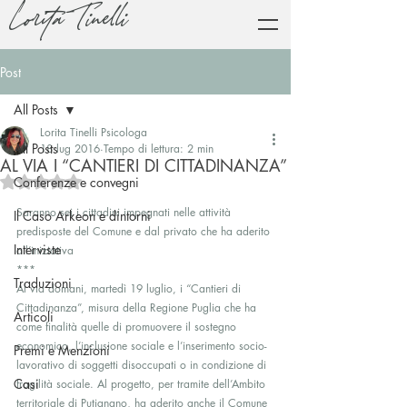
Lorita Tinelli
Post
All Posts
Lorita Tinelli Psicologa
All Posts
18 lug 2016
Tempo di lettura: 2 min
AL VIA I “CANTIERI DI CITTADINANZA”
Valutazione NaN stelle su 5.
Conferenze e convegni
Saranno sei i cittadini impegnati nelle attività 
Il Caso Arkeon e dintorni
predisposte del Comune e dal privato che ha aderito 
Interviste
all’iniziativa
***
Traduzioni
Al via domani, martedì 19 luglio, i “Cantieri di 
Cittadinanza”, misura della Regione Puglia che ha 
Articoli
come finalità quelle di promuovere il sostegno 
economico, l’inclusione sociale e l’inserimento socio-
Premi e Menzioni
lavorativo di soggetti disoccupati o in condizione di 
Casi
fragilità sociale. Al progetto, per tramite dell’Ambito 
territoriale di Putignano, ha aderito anche il Comune 