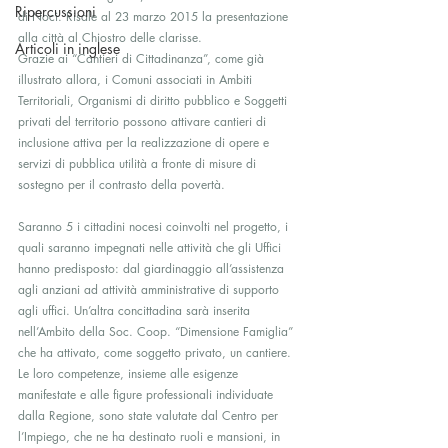
Ripercussioni
di Noci. Risale al 23 marzo 2015 la presentazione 
alla città al Chiostro delle clarisse.
Articoli in inglese
Grazie ai “Cantieri di Cittadinanza”, come già 
illustrato allora, i Comuni associati in Ambiti 
Territoriali, Organismi di diritto pubblico e Soggetti 
privati del territorio possono attivare cantieri di 
inclusione attiva per la realizzazione di opere e 
servizi di pubblica utilità a fronte di misure di 
sostegno per il contrasto della povertà.
Saranno 5 i cittadini nocesi coinvolti nel progetto, i 
quali saranno impegnati nelle attività che gli Uffici 
hanno predisposto: dal giardinaggio all’assistenza 
agli anziani ad attività amministrative di supporto 
agli uffici. Un’altra concittadina sarà inserita 
nell’Ambito della Soc. Coop. “Dimensione Famiglia” 
che ha attivato, come soggetto privato, un cantiere. 
Le loro competenze, insieme alle esigenze 
manifestate e alle figure professionali individuate 
dalla Regione, sono state valutate dal Centro per 
l’Impiego, che ne ha destinato ruoli e mansioni, in 