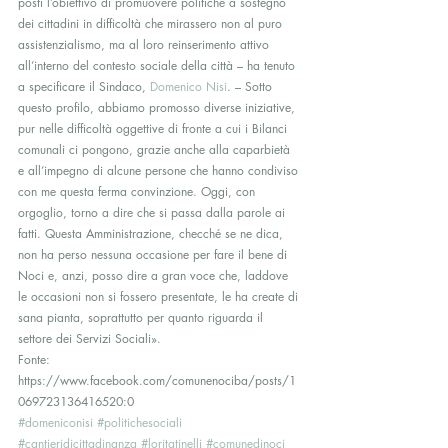
posti l’obiettivo di promuovere politiche a sostegno 
dei cittadini in difficoltà che mirassero non al puro 
assistenzialismo, ma al loro reinserimento attivo 
all’interno del contesto sociale della città – ha tenuto 
a specificare il Sindaco, 
Domenico Nisi
. – Sotto 
questo profilo, abbiamo promosso diverse iniziative, 
pur nelle difficoltà oggettive di fronte a cui i Bilanci 
comunali ci pongono, grazie anche alla caparbietà 
e all’impegno di alcune persone che hanno condiviso 
con me questa ferma convinzione. Oggi, con 
orgoglio, torno a dire che si passa dalla parole ai 
fatti. Questa Amministrazione, checché se ne dica, 
non ha perso nessuna occasione per fare il bene di 
Noci e, anzi, posso dire a gran voce che, laddove 
le occasioni non si fossero presentate, le ha create di 
sana pianta, soprattutto per quanto riguarda il 
settore dei Servizi Sociali».
Fonte: 
https://www.facebook.com/comunenociba/posts/1
069723136416520:0
#domeniconisi
#politichesociali
#cantieridicittadinanza
#loritatinelli
#comunedinoci