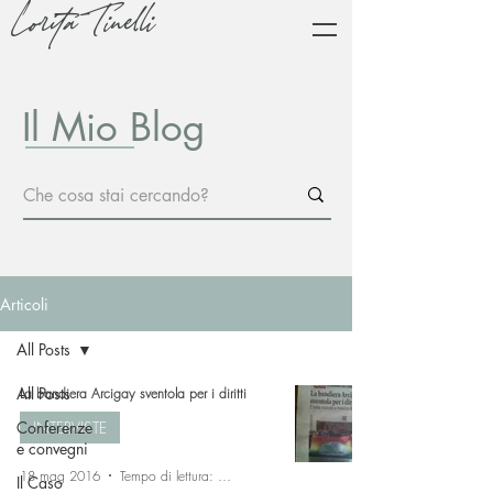
Lorita Tinelli
Il Mio Blog
Articoli
All Posts
All Posts
La bandiera Arcigay sventola per i diritti
Conferenze
INTERVISTE
e convegni
18 mag 2016
Tempo di lettura: 1 min
Il Caso