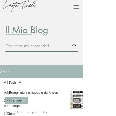
Lorita Tinelli
Il Mio Blog
Articoli
All Posts
All Posts
Io perseguitata e minacciata da Arkeon
Conferenze
INTERVISTE
e convegni
30 gen 2011
Tempo di lettura: 13 min
Il Caso