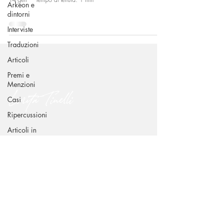
Arkeon e
dintorni
Interviste
Traduzioni
Articoli
Premi e
Menzioni
Lorita Tinelli
Casi
Ripercussioni
Articoli in
CONTATTI
inglese
Via Benedetto Croce 49 - 70015 Noci (BA)
dr.loritatinelli@gmail.com
+39 338 239 6939
SEGUIMI SUI CANALI SOCIAL