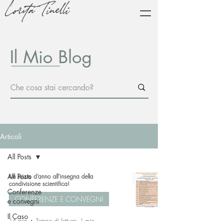
Lorita Tinelli
Il Mio Blog
Articoli
All Posts
All Posts
Un inizio d’anno all’insegna della
condivisione scientifica!
Conferenze
CONFERENZE E CONVEGNI
e convegni
Il Caso
14 gen
Tempo di lettura: 1 min