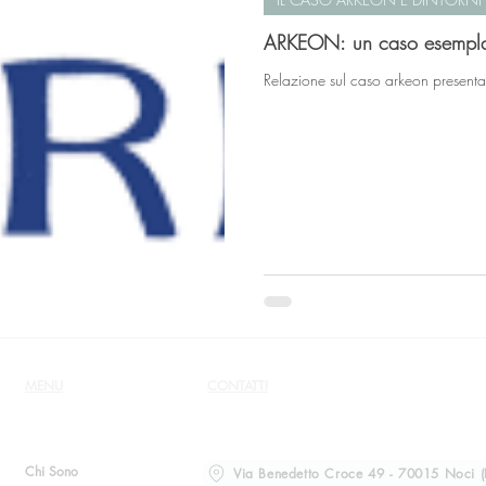
ARKEON: un caso esem
Relazione sul caso arkeon present
MENU
CONTATTI
Chi Sono
Via Benedetto Croce 49 - 70015 Noci (