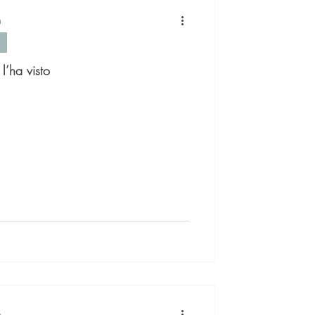
n
l’ha visto
n