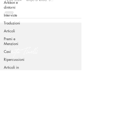
Arkeon e
dintorni
Interviste
Traduzioni
Articoli
Premi e
Menzioni
Lorita Tinelli
Casi
Ripercussioni
Articoli in
CONTATTI
inglese
Via Benedetto Croce 49 - 70015 Noci (BA)
dr.loritatinelli@gmail.com
+39 338 239 6939
SEGUIMI SUI CANALI SOCIAL