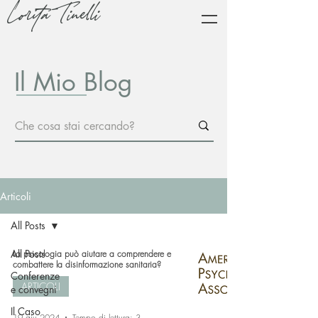
Lorita Tinelli
Il Mio Blog
Articoli
All Posts
All Posts
La psicologia può aiutare a comprendere e
combattere la disinformazione sanitaria?
Conferenze
ARTICOLI
e convegni
Il Caso
19 giu 2024
Tempo di lettura: 3 min