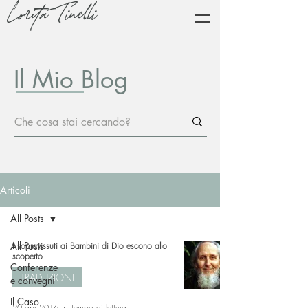
Lorita Tinelli
Il Mio Blog
Articoli
All Posts
All Posts
I sopravissuti ai Bambini di Dio escono allo
scoperto
Conferenze
TRADUZIONI
e convegni
Il Caso
20 apr 2016
Tempo di lettura: 7 min