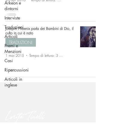
Arkeon e
dintorni
Interviste
Traduzioni
Joaquin Phoenix parla dei Bambini di Dio, il
culto in cui è nato
Articoli
TRADUZIONI
Premi e
Menzioni
1 mar 2015
Tempo di lettura: 3 min
Casi
Ripercussioni
Articoli in
inglese
Lorita Tinelli