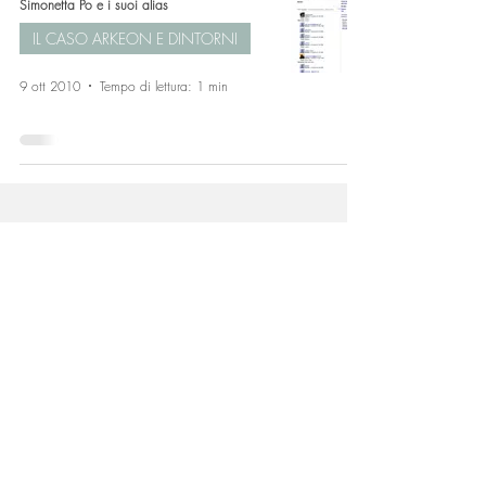
Simonetta Po e i suoi alias
IL CASO ARKEON E DINTORNI
9 ott 2010
Tempo di lettura: 1 min
Lorita Tinelli
CONTATTI
Via Benedetto Croce 49 - 70015 Noci (BA)
dr.loritatinelli@gmail.com
+39 338 239 6939