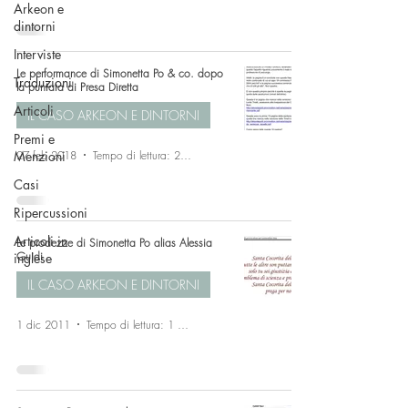
Arkeon e
dintorni
Interviste
Le performance di Simonetta Po & co. dopo
Traduzioni
la puntata di Presa Diretta
Articoli
IL CASO ARKEON E DINTORNI
Premi e
27 feb 2018
Tempo di lettura: 2 min
Menzioni
Casi
Ripercussioni
Articoli in
Le prodezze di Simonetta Po alias Alessia
Guidi
inglese
IL CASO ARKEON E DINTORNI
1 dic 2011
Tempo di lettura: 1 min