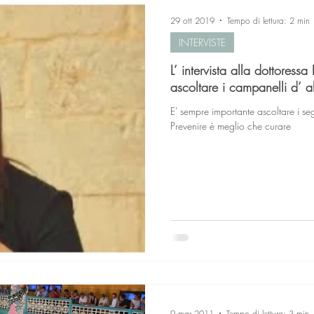
29 ott 2019
Tempo di lettura: 2 min
INTERVISTE
L’ intervista alla dottoressa 
ascoltare i campanelli d’ a
E' sempre importante ascoltare i seg
Prevenire è meglio che curare
9 mar 2011
Tempo di lettura: 3 min