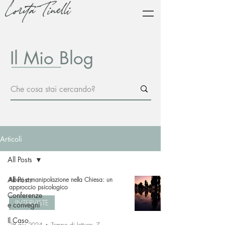
Lorita Tinelli
Il Mio Blog
Articoli
All Posts
All Posts
Abusi e manipolazione nella Chiesa: un
approccio psicologico
Conferenze
INTERVISTE
e convegni
Il Caso
28 giu 2024
Tempo di lettura: 7 min