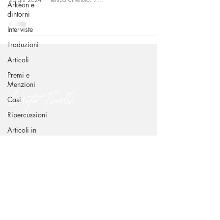
Arkeon e
dintorni
Interviste
Traduzioni
Articoli
Premi e
Menzioni
Lorita Tinelli
Casi
Ripercussioni
Articoli in
CONTATTI
inglese
Via Benedetto Croce 49 - 70015 Noci (BA)
dr.loritatinelli@gmail.com
+39 338 239 6939
SEGUIMI SUI CANALI SOCIAL