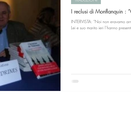
I reclusi di Monflanquin : 
INTERVISTA: “Noi non eravamo armati”
Lei e suo marito ieri l’hanno present