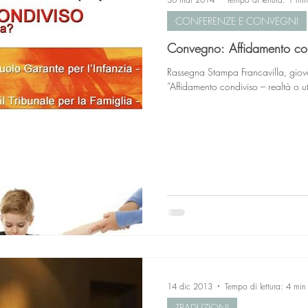
CONFERENZE E CONVEGNI
Convegno: Affidamento con
Rassegna Stampa Francavilla, gioved
“Affidamento condiviso – realtà o ut
14 dic 2013
Tempo di lettura: 4 min
TRADUZIONI