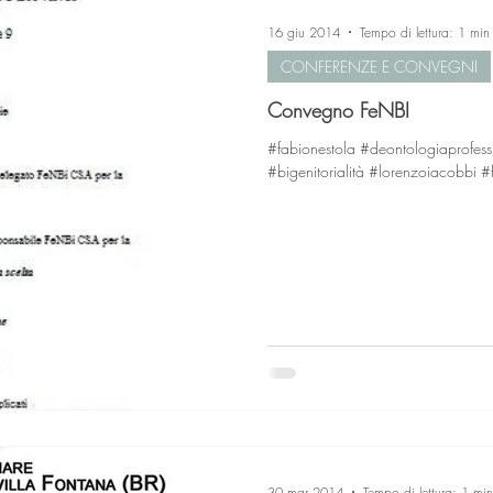
16 giu 2014
Tempo di lettura: 1 min
CONFERENZE E CONVEGNI
Convegno FeNBI
#fabionestola #deontologiaprofess
#bigenitorialità #lorenzoiacobbi #f
30 mar 2014
Tempo di lettura: 1 min