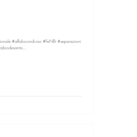
ionale #affidocondiviso #FeNBi #separazioni
abiodesantis...