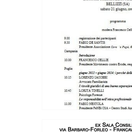
Ripercussioni
Articoli in inglese