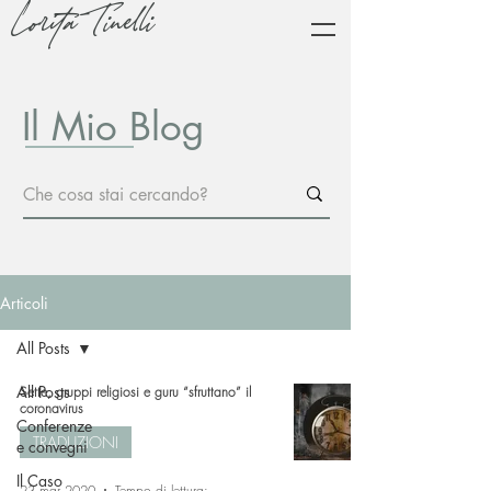
Lorita Tinelli
Il Mio Blog
Articoli
All Posts
All Posts
Sette, gruppi religiosi e guru “sfruttano” il
coronavirus
Conferenze
TRADUZIONI
e convegni
Il Caso
23 mar 2020
Tempo di lettura: 7 min