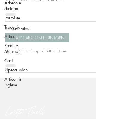
Arkeon e
dintorni
Interviste
Traduzioni
Sul Caso Arkeon
Articoli
IL CASO ARKEON E DINTORNI
Premi e
27 gen 2011
Tempo di lettura: 1 min
Menzioni
Casi
Ripercussioni
Articoli in
inglese
Lorita Tinelli
CONTATTI