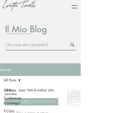
Lorita Tinelli
Il Mio Blog
Articoli
All Posts
All Posts
Citata …. dopo ‘Tutte le mattine’ (Atto
secondo)
Conferenze
IL CASO ARKEON E DINTORNI
e convegni
Il Caso
13 mag 2011
Tempo di lettura: 2 min