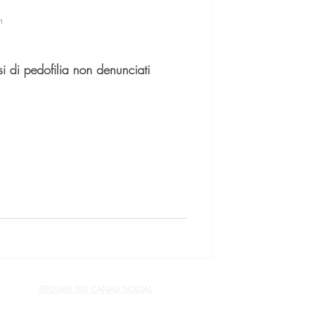
n
si di pedofilia non denunciati
SEGUIMI SUI CANALI SOCIAL