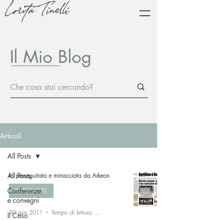
Lorita Tinelli
Il Mio Blog
Articoli
All Posts
All Posts
Io perseguitata e minacciata da Arkeon
Conferenze
INTERVISTE
e convegni
30 gen 2011
Tempo di lettura: 13 min
Il Caso