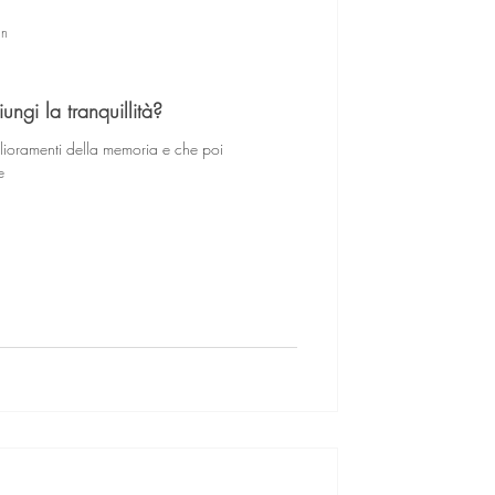
in
ungi la tranquillità?
lioramenti della memoria e che poi
e