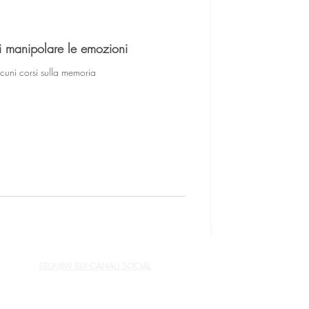
di manipolare le emozioni
cuni corsi sulla memoria
SEGUIMI SUI CANALI SOCIAL