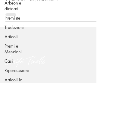
Arkeon e
dintorni
Interviste
Traduzioni
Articoli
Premi e
Menzioni
Lorita Tinelli
Casi
Ripercussioni
Articoli in
CONTATTI
inglese
Via Benedetto Croce 49 - 70015 Noci (BA)
dr.loritatinelli@gmail.com
+39 338 239 6939
SEGUIMI SUI CANALI SOCIAL