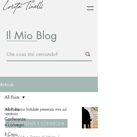
Lorita Tinelli
Il Mio Blog
Articoli
All Posts
All Posts
Noci Banco Solidale presenza viva sul
territorio
Conferenze
CONFERENZE E CONVEGNI
e convegni
Il Caso
28 ott 2016
Tempo di lettura: 1 min