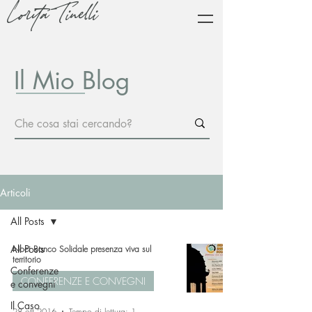
Lorita Tinelli
Il Mio Blog
Articoli
All Posts
All Posts
Noci Banco Solidale presenza viva sul
territorio
Conferenze
CONFERENZE E CONVEGNI
e convegni
Il Caso
28 ott 2016
Tempo di lettura: 1 min