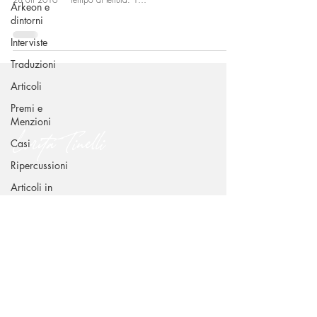
Arkeon e
dintorni
Interviste
Traduzioni
Articoli
Premi e
Menzioni
Lorita Tinelli
Casi
Ripercussioni
Articoli in
CONTATTI
inglese
Via Benedetto Croce 49 - 70015 Noci (BA)
dr.loritatinelli@gmail.com
+39 338 239 6939
SEGUIMI SUI CANALI SOCIAL