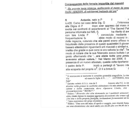
Ripercussioni
Articoli in inglese
Lorita Tinelli