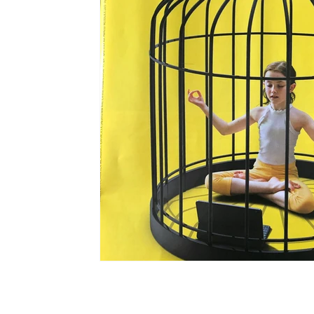
Ripercussioni
Articoli in inglese
Lorita Tinelli