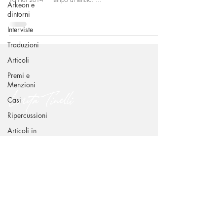
Arkeon e
dintorni
Interviste
Traduzioni
Articoli
Premi e
Menzioni
Lorita Tinelli
Casi
Ripercussioni
Articoli in
CONTATTI
inglese
Via Benedetto Croce 49 - 70015 Noci (BA)
dr.loritatinelli@gmail.com
+39 338 239 6939
SEGUIMI SUI CANALI SOCIAL