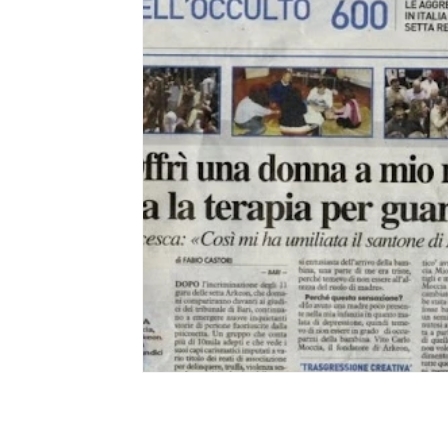
Ripercussioni
Articoli in inglese
Lorita Tinelli