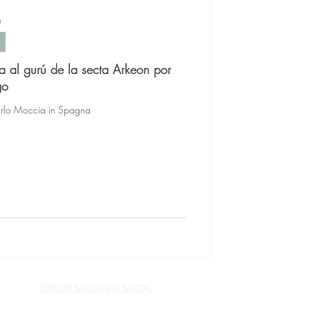
n
na al gurú de la secta Arkeon por
go
Carlo Moccia in Spagna
SEGUIMI SUI CANALI SOCIAL