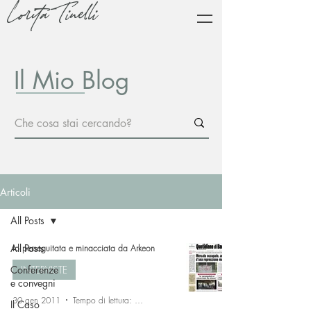
Lorita Tinelli
Il Mio Blog
Articoli
All Posts
All Posts
Io perseguitata e minacciata da Arkeon
Conferenze
INTERVISTE
e convegni
30 gen 2011
Tempo di lettura: 13 min
Il Caso