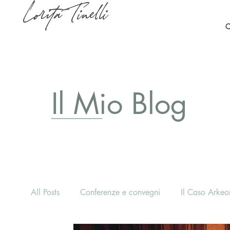
Lorita Tinelli
C
Il Mio Blog
All Posts
Conferenze e convegni
Il Caso Arkeon