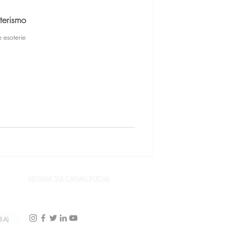
terismo
 esoterie
SEGUIMI SUI CANALI SOCIAL
BA)