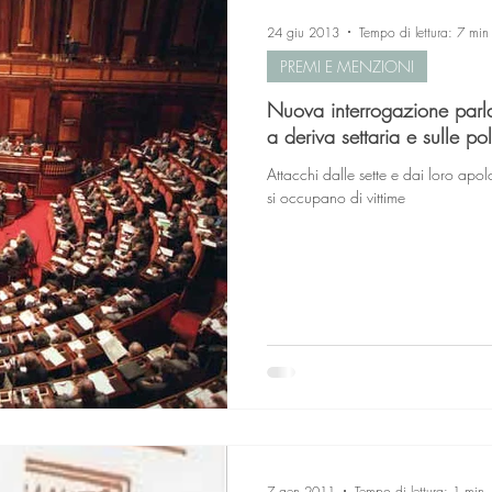
24 giu 2013
Tempo di lettura: 7 min
PREMI E MENZIONI
Nuova interrogazione parla
a deriva settaria e sulle pol
Attacchi dalle sette e dai loro apol
si occupano di vittime
7 gen 2011
Tempo di lettura: 1 min