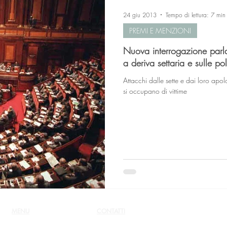
24 giu 2013
Tempo di lettura: 7 min
PREMI E MENZIONI
Nuova interrogazione parla
a deriva settaria e sulle pol
Attacchi dalle sette e dai loro apol
si occupano di vittime
MENU
CONTATTI