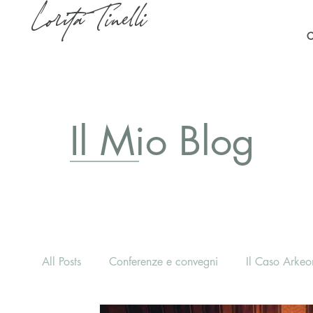
Lorita Tinelli
C
Il Mio Blog
All Posts
Conferenze e convegni
Il Caso Arkeon