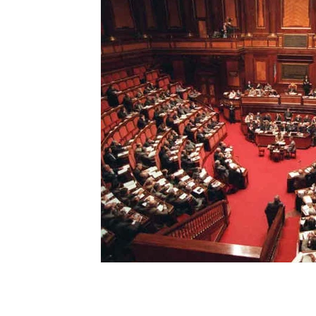
Ripercussioni
Articoli in inglese
Lorita Tinelli