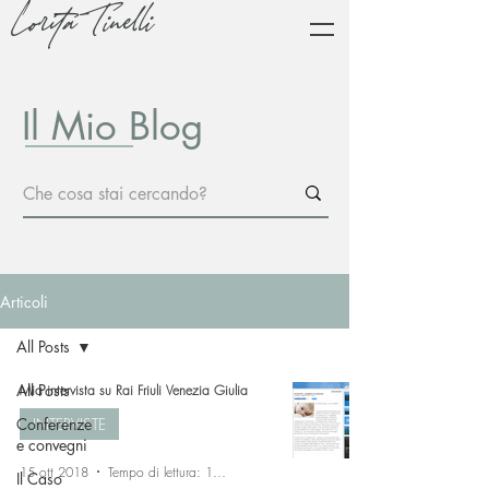
Lorita Tinelli
Il Mio Blog
Articoli
All Posts
All Posts
Mia intervista su Rai Friuli Venezia Giulia
Conferenze
INTERVISTE
e convegni
15 ott 2018
Tempo di lettura: 1 min
Il Caso