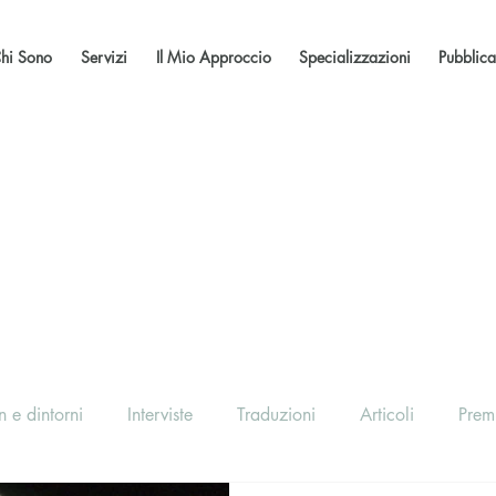
hi Sono
Servizi
Il Mio Approccio
Specializzazioni
Pubblica
 e dintorni
Interviste
Traduzioni
Articoli
Prem