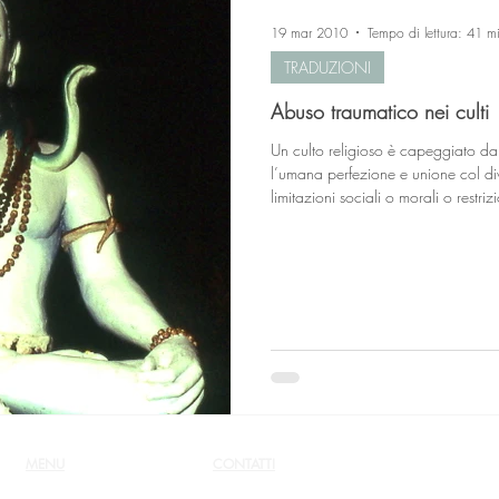
19 mar 2010
Tempo di lettura: 41 m
TRADUZIONI
Abuso traumatico nei culti
Un culto religioso è capeggiato da una persona che pretende di aver raggiunto
l’umana perfezione e unione col divino e, che afferma perciò di essere esente da
limitazioni sociali o morali o restrizioni. All’in
non è tenuto ad osservare uno standard di condotta
soggetto ad alcun sistema di controllo o resoconto. Una condotta 
MENU
CONTATTI