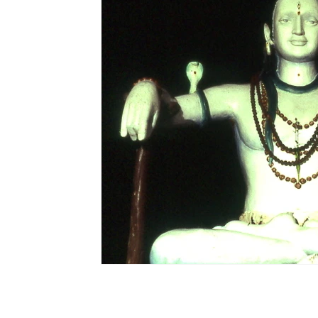
Ripercussioni
Articoli in inglese
Lorita Tinelli