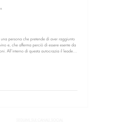
in
terno di questa autocrazia il leader
 normativa sociale e non è
considerata
amorale in qualunque altro contesto, se non psicopatico, viene invece ide
SEGUIMI SUI CANALI SOCIAL