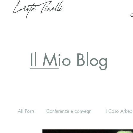
Lorita Tinelli
C
Il Mio Blog
All Posts
Conferenze e convegni
Il Caso Arkeon