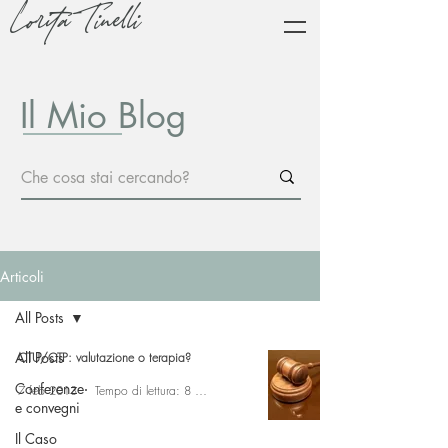
Lorita Tinelli
Il Mio Blog
Articoli
All Posts
All Posts
CTU/CTP: valutazione o terapia?
Conferenze
7 feb 2013
Tempo di lettura: 8 min
e convegni
Il Caso