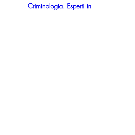
Criminologia. Esperti in 
dinamiche settarie: sette e 
psicosette (I ed. 2024)
Iscrizioni entro il 16 settembre 2024
Quando
21 mag 2024, 13:42
Dove
master
Dettagli