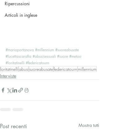
Ripercussioni
Articoli in inglese
#marioportanova
#millennium
#suoreabusate
#lucettascarafia
#abusisessuali
#suore
#metoo
#loritatinelli
#federicatourn
loritatinelli
abusi
suoreabusate
federicatourn
millennium
Interviste
Post recenti
Mostra tutti