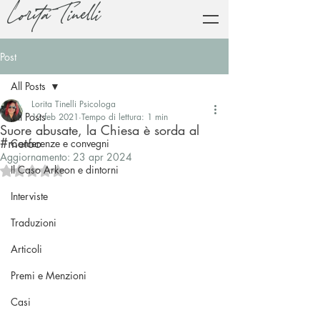
Lorita Tinelli
Post
All Posts
Lorita Tinelli Psicologa
All Posts
12 feb 2021
Tempo di lettura: 1 min
Suore abusate, la Chiesa è sorda al
#metoo
Conferenze e convegni
Aggiornamento:
23 apr 2024
Il Caso Arkeon e dintorni
Valutazione NaN stelle su 5.
Interviste
Traduzioni
Articoli
Premi e Menzioni
Casi