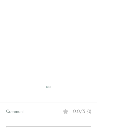
Commenti
0.0/5 (0)
Commenta e valuta...