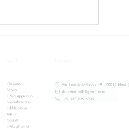
si infantili giustificati
Una donna cresciuta 
religione sono collegati
setta poligama raccon
 livelli di ansia e
reazione della sua fa
sione in età adulta
quando ha lasciato qu
MENU
CONTATTI
Chi Sono
Via Benedetto Croce 49 - 70015 Noci (
Servizi
dr.loritatinelli@gmail.com
Il Mio Approccio
+39 338 239 6939
Specializzazioni
Pubblicazioni
Articoli
Contatti
Invita gli amici