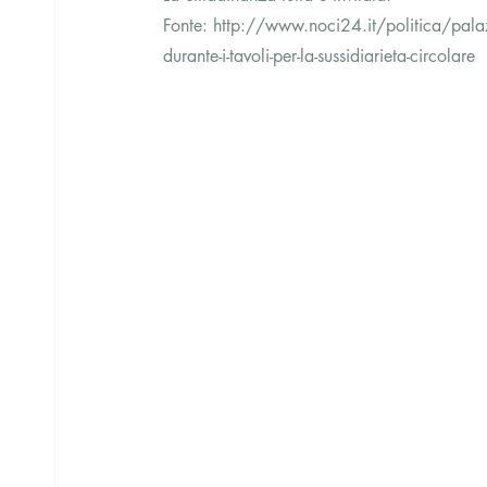
Fonte: http://www.noci24.it/politica/palazz
durante-i-tavoli-per-la-sussidiarieta-circolare