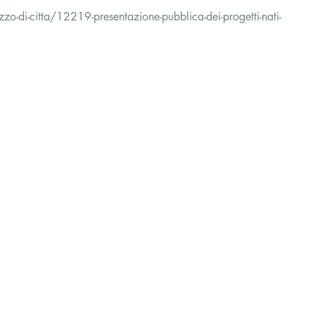
o-di-citta/12219-presentazione-pubblica-dei-progetti-nati-