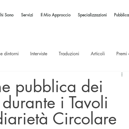
hi Sono
Servizi
Il Mio Approccio
Specializzazioni
Pubblica
e dintorni
Interviste
Traduzioni
Articoli
Premi
ne pubblica dei
 durante i Tavoli
diarietà Circolare