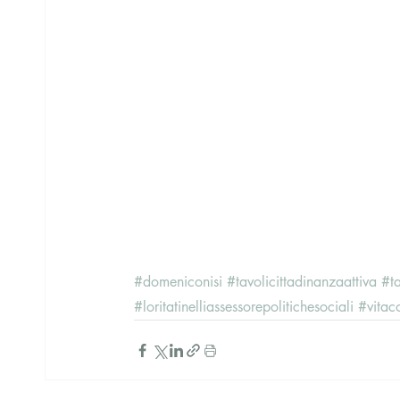
#domeniconisi
#tavolicittadinanzaattiva
#ta
#loritatinelliassessorepolitichesociali
#vita