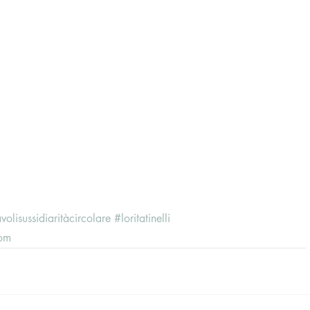
volisussidiaritàcircolare
#loritatinelli
com