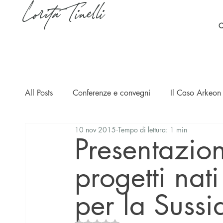
Lorita Tinelli
C
All Posts
Conferenze e convegni
Il Caso Arkeon 
10 nov 2015
Tempo di lettura: 1 min
Casi
Ripercussioni
Articoli in inglese
Presentazio
progetti nati
per la Sussi
Valutazione NaN stelle su 5.