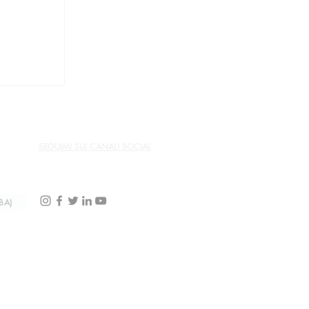
in una
ta la
miglia
el culto
SEGUIMI SUI CANALI SOCIAL
BA)