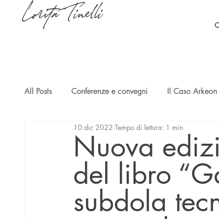
Lorita Tinelli
C
All Posts
Conferenze e convegni
Il Caso Arkeon 
10 dic 2022
Tempo di lettura: 1 min
Casi
Ripercussioni
Articoli in inglese
Nuova edizi
del libro “G
subdola tecn