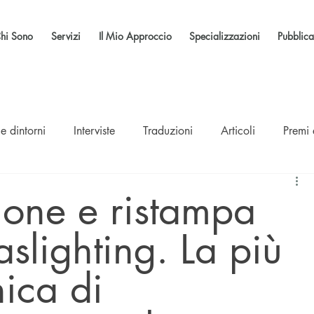
hi Sono
Servizi
Il Mio Approccio
Specializzazioni
Pubblica
e dintorni
Interviste
Traduzioni
Articoli
Premi
one e ristampa
aslighting. La più
ica di