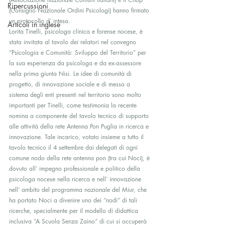
Ripercussioni
(Consiglio Nazionale Ordini Psicologi) hanno firmato 
un protocollo d’ intesa.
Articoli in inglese
Lorita Tinelli, psicologa clinica e forense nocese, è 
stata invitata al tavolo dei relatori nel convegno 
“Psicologia e Comunità: Sviluppo del Territorio” per 
la sua esperienza da psicologa e da ex-assessore 
nella prima giunta Nisi. Le idee di comunità di 
progetto, di innovazione sociale e di messa a 
sistema degli enti presenti nel territorio sono molto 
importanti per Tinelli, come testimonia la recente 
nomina a componente del tavolo tecnico di supporto 
alle attività della rete Antenna Pon Puglia in ricerca e 
innovazione. Tale incarico, votato insieme a tutto il 
tavolo tecnico il 4 settembre dai delegati di ogni 
comune nodo della rete antenna pon (tra cui Noci), è 
dovuto all’ impegno professionale e politico della 
psicologa nocese nella ricerca e nell’ innovazione 
nell’ ambito del programma nazionale del Miur, che 
ha portato Noci a divenire uno dei “nodi” di tali 
ricerche, specialmente per il modello di didattica 
inclusiva “A Scuola Senza Zaino” di cui si occuperà 