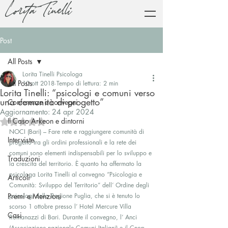
Lorita Tinelli
Post
All Posts
Lorita Tinelli Psicologa
All Posts
10 ott 2018
Tempo di lettura: 2 min
Lorita Tinelli: “psicologi e comuni verso
una comunità di progetto”
Conferenze e convegni
Aggiornamento:
24 apr 2024
Il Caso Arkeon e dintorni
Valutazione NaN stelle su 5.
NOCI (Bari) – Fare rete e raggiungere comunità di 
Interviste
progetto tra gli ordini professionali e la rete dei 
comuni sono elementi indispensabili per lo sviluppo e 
Traduzioni
la crescita del territorio. È quanto ha affermato la 
psicologa Lorita Tinelli al convegno “Psicologia e 
Articoli
Comunità: Sviluppo del Territorio” dell’ Ordine degli 
Premi e Menzioni
psicologi della Regione Puglia, che si è tenuto lo 
scorso 1 ottobre presso l’ Hotel Mercure Villa 
Casi
Romanazzi di Bari. Durante il convegno, l’ Anci 
(Associazione nazionale Comuni Italiani) e il Cnop 