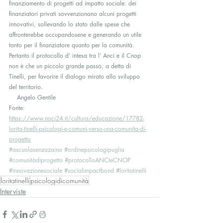
finanziamento di progetti ad impatto sociale: dei 
finanziatori privati sovvenzionano alcuni progetti 
innovativi, sollevando lo stato dalle spese che 
affronterebbe occupandosene e generando un utile 
tanto per il finanziatore quanto per la comunità. 
Pertanto il protocollo d’ intesa tra l’ Anci e il Cnop 
non è che un piccolo grande passo, a detta di 
Tinelli, per favorire il dialogo mirato allo sviluppo 
del territorio.
    Angelo Gentile	
Fonte: 
https://www.noci24.it/cultura/educazione/17782-
lorita-tinelli-psicologi-e-comuni-verso-una-comunita-di-
progetto
#ascuolasenzazaino
#ordinepsicologipuglia
#comunitàdiprogetto
#protocolloANCIeCNOP
#innovazionesociale
#socialimpactbond
#loritatinelli
loritatinelli
psicologidicomunità
Interviste