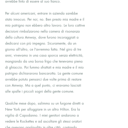
avrebbe finto di essere al suo fianco.
Per alcuni americani, entrare in azienda sarebbe 
stato innocuo. Per noi, no. Ben presto mia madre e il 
mio patrigno non ebbero altro lavoro. Le loro cattive 
decisioni rimbalzarono nella camera di risonanza 
della cultura Amway, dove furono incoraggiati a 
dedicarsi con più impegno. Sicuramente, da un 
giorno all'altro, ce l'avremmo fatta. Nel giro di tre 
anni, vivevamo in una casa sporca senza elettricità, 
mangiando da una borsa frigo che tenevamo piena 
di ghiaccio. Poi fummo sfrattati e mia madre e il mio 
patrigno dichiararono bancarotta. La gente comune 
avrebbe potuto pensarci due volte prima di restare 
con Amway. Ma a quel punto, ci eravamo lasciati 
alle spalle i piccoli sogni della gente comune.
Qualche mese dopo, salimmo su un furgone diretti a 
New York per alloggiare in un altro Hilton. Era la 
vigilia di Capodanno. I miei genitori andarono a 
vedere le Rockettes e ad ascoltare gli stessi oratori 
che avevano applaudito in altre città, cantando 