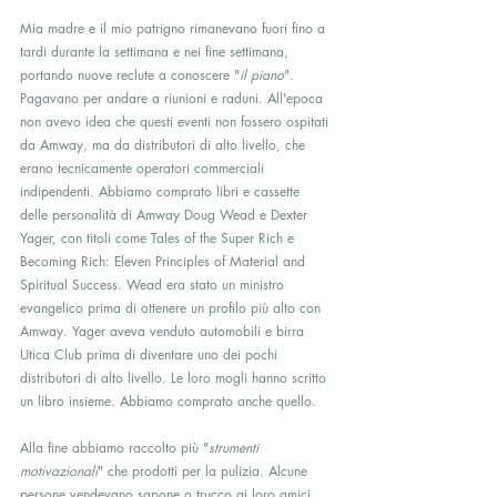
Mia madre e il mio patrigno rimanevano fuori fino a 
tardi durante la settimana e nei fine settimana, 
portando nuove reclute a conoscere "
il piano
". 
Pagavano per andare a riunioni e raduni. All'epoca 
non avevo idea che questi eventi non fossero ospitati 
da Amway, ma da distributori di alto livello, che 
erano tecnicamente operatori commerciali 
indipendenti. Abbiamo comprato libri e cassette 
delle personalità di Amway Doug Wead e Dexter 
Yager, con titoli come Tales of the Super Rich e 
Becoming Rich: Eleven Principles of Material and 
Spiritual Success. Wead era stato un ministro 
evangelico prima di ottenere un profilo più alto con 
Amway. Yager aveva venduto automobili e birra 
Utica Club prima di diventare uno dei pochi 
distributori di alto livello. Le loro mogli hanno scritto 
un libro insieme. Abbiamo comprato anche quello.
Alla fine abbiamo raccolto più "
strumenti 
motivazionali
" che prodotti per la pulizia. Alcune 
persone vendevano sapone o trucco ai loro amici 