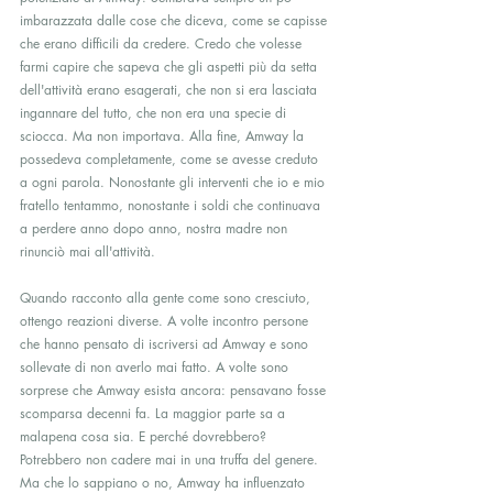
imbarazzata dalle cose che diceva, come se capisse 
che erano difficili da credere. Credo che volesse 
farmi capire che sapeva che gli aspetti più da setta 
dell'attività erano esagerati, che non si era lasciata 
ingannare del tutto, che non era una specie di 
sciocca. Ma non importava. Alla fine, Amway la 
possedeva completamente, come se avesse creduto 
a ogni parola. Nonostante gli interventi che io e mio 
fratello tentammo, nonostante i soldi che continuava 
a perdere anno dopo anno, nostra madre non 
rinunciò mai all'attività.
Quando racconto alla gente come sono cresciuto, 
ottengo reazioni diverse. A volte incontro persone 
che hanno pensato di iscriversi ad Amway e sono 
sollevate di non averlo mai fatto. A volte sono 
sorprese che Amway esista ancora: pensavano fosse 
scomparsa decenni fa. La maggior parte sa a 
malapena cosa sia. E perché dovrebbero? 
Potrebbero non cadere mai in una truffa del genere. 
Ma che lo sappiano o no, Amway ha influenzato 