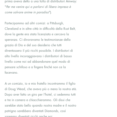
prima aveva detto a una folla di distributori Amway: 
"
Per me venire qui a parlarvi di libera impresa è 
come salvare anime in paradiso
").
Partecipammo ad altri comizi: a Pittsburgh, 
Cleveland e in altre città in difficoltà della Rust Belt, 
dove la gente era stata licenziata e cercava la 
speranza. Ci divoravamo le testimonianze della 
grazia di Dio e del suo desiderio che tutti 
diventassero il più ricchi possibile. I distributori di 
alto livello incoraggiavano i distributori di basso 
livello come noi ad abbandonare quel modo di 
pensare schifoso e a fingere finché non ce la 
facevano.
A un comizio, io e mio fratello incontrammo il figlio 
di Doug Wead, che aveva più o meno la nostra età. 
Dopo aver fatto un giro per l'hotel, ci sedemmo tutti 
e tre in camera e chiacchierammo. Gli dissi che  
sarebbe stato bello quando nostra madre e il nostro 
patrigno sarebbero diventati Diamonds, così 
saremmo diventati ricchi anche noi.