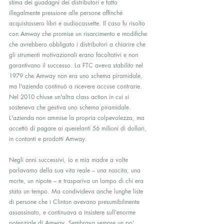
stima dei guadagni dei distributori e fatto 
illegalmente pressione alle persone affinché 
acquistassero libri e audiocassette. Il caso fu risolto 
con Amway che promise un risarcimento e modifiche 
che avrebbero obbligato i distributori a chiarire che 
gli strumenti motivazionali erano facoltativi e non 
garantivano il successo. La FTC aveva stabilito nel 
1979 che Amway non era uno schema piramidale, 
ma l'azienda continuò a ricevere accuse contrarie. 
Nel 2010 chiuse un'altra class action in cui si 
sosteneva che gestiva uno schema piramidale. 
L'azienda non ammise la propria colpevolezza, ma 
accettò di pagare ai querelanti 56 milioni di dollari, 
in contanti e prodotti Amway.
Negli anni successivi, io e mia madre a volte 
parlavamo della sua vita reale – una nascita, una 
morte, un nipote – e traspariva un lampo di chi era 
stata un tempo. Ma condivideva anche lunghe liste 
di persone che i Clinton avevano presumibilmente 
assassinato, e continuava a insistere sull'enorme 
potenziale di Amway. Sembrava sempre un po' 