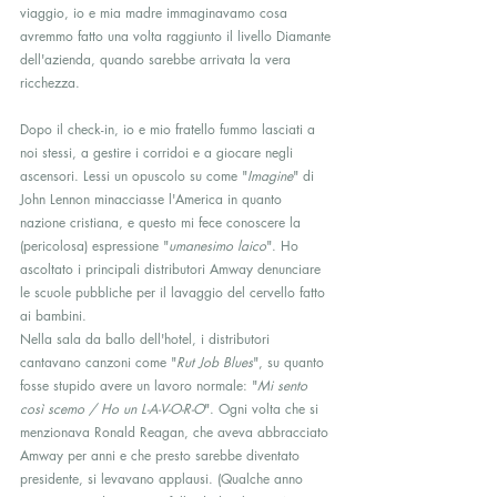
viaggio, io e mia madre immaginavamo cosa 
avremmo fatto una volta raggiunto il livello Diamante 
dell'azienda, quando sarebbe arrivata la vera 
ricchezza.
Dopo il check-in, io e mio fratello fummo lasciati a 
noi stessi, a gestire i corridoi e a giocare negli 
ascensori. Lessi un opuscolo su come "
Imagine
" di 
John Lennon minacciasse l'America in quanto 
nazione cristiana, e questo mi fece conoscere la 
(pericolosa) espressione "
umanesimo laico
". Ho 
ascoltato i principali distributori Amway denunciare 
le scuole pubbliche per il lavaggio del cervello fatto 
ai bambini.
Nella sala da ballo dell'hotel, i distributori 
cantavano canzoni come "
Rut Job Blues
", su quanto 
fosse stupido avere un lavoro normale: "
Mi sento 
così scemo / Ho un L-A-V-O-R-O
". Ogni volta che si 
menzionava Ronald Reagan, che aveva abbracciato 
Amway per anni e che presto sarebbe diventato 
presidente, si levavano applausi. (Qualche anno 