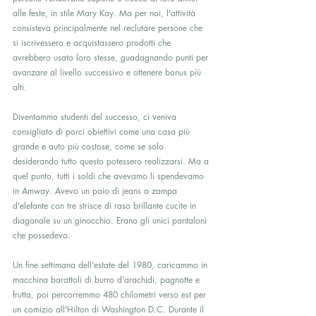
alle feste, in stile Mary Kay. Ma per noi, l'attività 
consisteva principalmente nel reclutare persone che 
si iscrivessero e acquistassero prodotti che 
avrebbero usato loro stesse, guadagnando punti per 
avanzare al livello successivo e ottenere bonus più 
alti.
Diventammo studenti del successo, ci veniva 
consigliato di porci obiettivi come una casa più 
grande e auto più costose, come se solo 
desiderando tutto questo potessero realizzarsi. Ma a 
quel punto, tutti i soldi che avevamo li spendevamo 
in Amway. Avevo un paio di jeans a zampa 
d'elefante con tre strisce di raso brillante cucite in 
diagonale su un ginocchio. Erano gli unici pantaloni 
che possedevo.
Un fine settimana dell'estate del 1980, caricammo in 
macchina barattoli di burro d'arachidi, pagnotte e 
frutta, poi percorremmo 480 chilometri verso est per 
un comizio all'Hilton di Washington D.C. Durante il 