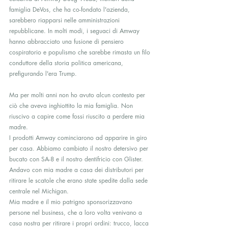
famiglia DeVos, che ha co-fondato l'azienda, 
sarebbero riapparsi nelle amministrazioni 
repubblicane. In molti modi, i seguaci di Amway 
hanno abbracciato una fusione di pensiero 
cospiratorio e populismo che sarebbe rimasta un filo 
conduttore della storia politica americana, 
prefigurando l'era Trump.
Ma per molti anni non ho avuto alcun contesto per 
ciò che aveva inghiottito la mia famiglia. Non 
riuscivo a capire come fossi riuscito a perdere mia 
madre.
I prodotti Amway cominciarono ad apparire in giro 
per casa. Abbiamo cambiato il nostro detersivo per 
bucato con SA-8 e il nostro dentifricio con Glister. 
Andavo con mia madre a casa dei distributori per 
ritirare le scatole che erano state spedite dalla sede 
centrale nel Michigan. 
Mia madre e il mio patrigno sponsorizzavano 
persone nel business, che a loro volta venivano a 
casa nostra per ritirare i propri ordini: trucco, lacca 