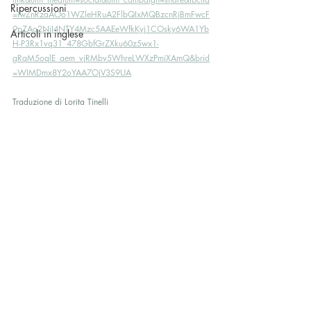
Ripercussioni
=IwZnRzaAOo1WZleHRuA2FlbQIxMQBzcnRjBmFwcF
9pZAo2NjI4NTY4Mzc5AAEeWfkKyj1COsky6WA1Yb
Articoli in inglese
H-P3Rx1vq31_478GbfGrZXku60z5wx1-
gRqM5oqlE_aem_vjRMbv5WhreLWXzPmiXAmQ&brid
=WIMDmx8Y2oYAA7OjV3S9UA
Traduzione di Lorita Tinelli