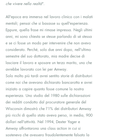
che vivere nella realtà
".
All'epoca era immersa nel lavoro clinico con i malati 
mentali; pensai che si basasse su quell'esperienza. 
Eppure, quella frase mi rimase impressa. Negli ultimi 
anni, mi sono chiesta se stesse parlando di sé stessa 
e se ci fosse un modo per intervenire che non avevo 
considerato. Perché, solo due anni dopo, nell'ultimo 
semestre del suo dottorato, mia madre decise di 
lasciare il lavoro e sposare un terzo marito, uno che 
avrebbe lavorato con lei per Amway.
Solo molto più tardi avrei sentito storie di distributori 
come noi che avevano dichiarato bancarotta e avrei 
iniziato a capire quanto fosse comune la nostra 
esperienza. Uno studio del 1980 sulle dichiarazioni 
dei redditi condotto dal procuratore generale del 
Wisconsin dimostrò che l'1% dei distributori Amway 
più ricchi di quello stato aveva perso, in media, 900 
dollari nell'attività. Nel 1994, Dexter Yager e 
Amway affrontarono una class action in cui si 
sosteneva che avessero fraudolentemente falsato la 