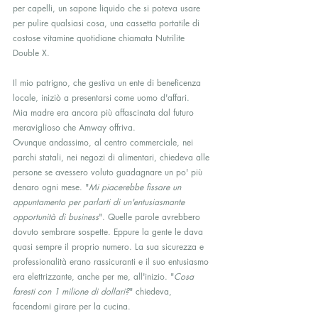
per capelli, un sapone liquido che si poteva usare 
per pulire qualsiasi cosa, una cassetta portatile di 
costose vitamine quotidiane chiamata Nutrilite 
Double X.
Il mio patrigno, che gestiva un ente di beneficenza 
locale, iniziò a presentarsi come uomo d'affari. 
Mia madre era ancora più affascinata dal futuro 
meraviglioso che Amway offriva. 
Ovunque andassimo, al centro commerciale, nei 
parchi statali, nei negozi di alimentari, chiedeva alle 
persone se avessero voluto guadagnare un po' più 
denaro ogni mese. "
Mi piacerebbe fissare un 
appuntamento per parlarti di un'entusiasmante 
opportunità di business
". Quelle parole avrebbero 
dovuto sembrare sospette. Eppure la gente le dava 
quasi sempre il proprio numero. La sua sicurezza e 
professionalità erano rassicuranti e il suo entusiasmo 
era elettrizzante, anche per me, all'inizio. "
Cosa 
faresti con 1 milione di dollari?
" chiedeva, 
facendomi girare per la cucina.