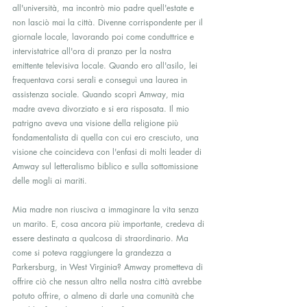
all'università, ma incontrò mio padre quell'estate e 
non lasciò mai la città. Divenne corrispondente per il 
giornale locale, lavorando poi come conduttrice e 
intervistatrice all'ora di pranzo per la nostra 
emittente televisiva locale. Quando ero all'asilo, lei 
frequentava corsi serali e conseguì una laurea in 
assistenza sociale. Quando scoprì Amway, mia 
madre aveva divorziato e si era risposata. Il mio 
patrigno aveva una visione della religione più 
fondamentalista di quella con cui ero cresciuto, una 
visione che coincideva con l'enfasi di molti leader di 
Amway sul letteralismo biblico e sulla sottomissione 
delle mogli ai mariti.
Mia madre non riusciva a immaginare la vita senza 
un marito. E, cosa ancora più importante, credeva di 
essere destinata a qualcosa di straordinario. Ma 
come si poteva raggiungere la grandezza a 
Parkersburg, in West Virginia? Amway prometteva di 
offrire ciò che nessun altro nella nostra città avrebbe 
potuto offrire, o almeno di darle una comunità che 