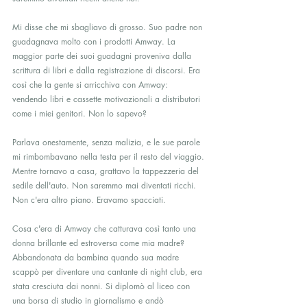
Mi disse che mi sbagliavo di grosso. Suo padre non 
guadagnava molto con i prodotti Amway. La 
maggior parte dei suoi guadagni proveniva dalla 
scrittura di libri e dalla registrazione di discorsi. Era 
così che la gente si arricchiva con Amway: 
vendendo libri e cassette motivazionali a distributori 
come i miei genitori. Non lo sapevo?
Parlava onestamente, senza malizia, e le sue parole 
mi rimbombavano nella testa per il resto del viaggio. 
Mentre tornavo a casa, grattavo la tappezzeria del 
sedile dell'auto. Non saremmo mai diventati ricchi. 
Non c'era altro piano. Eravamo spacciati.
Cosa c'era di Amway che catturava così tanto una 
donna brillante ed estroversa come mia madre? 
Abbandonata da bambina quando sua madre 
scappò per diventare una cantante di night club, era 
stata cresciuta dai nonni. Si diplomò al liceo con 
una borsa di studio in giornalismo e andò 