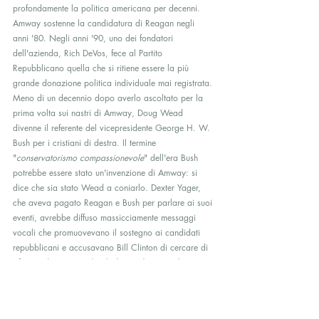
profondamente la politica americana per decenni.
Amway sostenne la candidatura di Reagan negli 
anni '80. Negli anni '90, uno dei fondatori 
dell'azienda, Rich DeVos, fece al Partito 
Repubblicano quella che si ritiene essere la più 
grande donazione politica individuale mai registrata. 
Meno di un decennio dopo averlo ascoltato per la 
prima volta sui nastri di Amway, Doug Wead 
divenne il referente del vicepresidente George H. W. 
Bush per i cristiani di destra. Il termine 
"
conservatorismo compassionevole
" dell'era Bush 
potrebbe essere stato un'invenzione di Amway: si 
dice che sia stato Wead a coniarlo. Dexter Yager, 
che aveva pagato Reagan e Bush per parlare ai suoi 
eventi, avrebbe diffuso massicciamente messaggi 
vocali che promuovevano il sostegno ai candidati 
repubblicani e accusavano Bill Clinton di cercare di 
"
forzare l'emergere di stili di vita devianti, di 
un'agenda socialista
".
Sono cresciuto ascoltando voci sulle influenze 