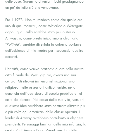
delle cose. Saremmo diventati ricchi guadagnando 
un po' da tutto ciò che vendevano.
Era il 1978. Non mi rendevo conto che quello era 
uno di quei momenti, come Waterloo o Watergate, 
dopo i quali nulla sarebbe stato più lo stesso. 
Amway, o, come presto iniziammo a chiamarla, 
"
l'attività
", sarebbe diventata la colonna portante 
dell'esistenza di mia madre per i successivi quattro 
decenni.
L'attività, come veniva praticata allora nella nostra 
città fluviale del West Virginia, aveva una sua 
cultura. Mi ritrovai immersa nel nazionalismo 
religioso, nelle ossessioni anticomuniste, nella 
denuncia dell'idea stessa di scuola pubblica e nel 
culto del denaro. Nel corso della mia vita, versioni 
di queste idee sarebbero state commercializzate più 
e più volte agli americani della classe operaia. I 
leader di Amway avrebbero contribuito a eleggere i 
presidenti. Personaggi familiari della mia infanzia, la 
celebrità di Amway Doug Wead, membri della 