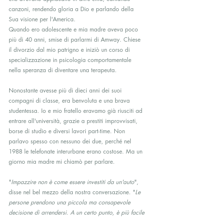
canzoni, rendendo gloria a Dio e parlando della 
Sua visione per l'America.
Quando ero adolescente e mia madre aveva poco 
più di 40 anni, smise di parlarmi di Amway. Chiese 
il divorzio dal mio patrigno e iniziò un corso di 
specializzazione in psicologia comportamentale 
nella speranza di diventare una terapeuta.
Nonostante avesse più di dieci anni dei suoi 
compagni di classe, era benvoluta e una brava 
studentessa. Io e mio fratello eravamo già riusciti ad 
entrare all'università, grazie a prestiti improvvisati, 
borse di studio e diversi lavori part-time. Non 
parlavo spesso con nessuno dei due, perché nel 
1988 le telefonate interurbane erano costose. Ma un 
giorno mia madre mi chiamò per parlare.
"
Impazzire non è come essere investiti da un'auto
", 
disse nel bel mezzo della nostra conversazione. "
Le 
persone prendono una piccola ma consapevole 
decisione di arrendersi. A un certo punto, è più facile 