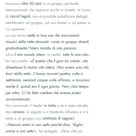
trascorso 
oltre 20 anni
 in un gruppo spirituale 
internazionale che operava anche in Israele. A causa 
di 
vincoli legali
, non è possibile pubblicare dettagli 
identificativi sul gruppo, sul suo leader o sul paese in 
cui operava.
La sua storia 
mette in luce uno dei meccanismi 
classici delle sette abusanti
: 
come un gruppo diventi 
gradualmente l’intero mondo di una persona
. 
«
Era 
il mio mondo intero
. In realtà, 
tutta la mia vita
», 
ha raccontato. 
«
È questo che il guru ha creato: che 
diventasse la nostra vita intera. Non avevo una vita 
fuori dalla setta. C’erano incontri quattro volte a 
settimana, seminari cinque volte all’anno, e lavoravo 
anche lì, quindi ero lì ogni giorno. Non c’era tempo 
per altro. Ci ha fatto credere che avesse poteri 
sovrannaturali
».
Ha conosciuto il leader 
in India
 e ne è stata attratta 
dal 
carisma
. In seguito si è trasferita all’estero e si è 
unita a un gruppo con 
centinaia di seguaci
. 
«
Nessuno entra in una setta perché dice: ‘Voglio 
unirmi a una setta’
», ha spiegato. «
Pensi che sia 