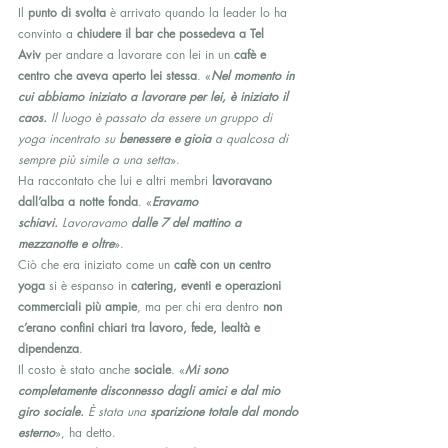
Il 
punto di svolta
 è arrivato quando la leader lo ha 
convinto a 
chiudere il bar che possedeva a Tel 
Aviv
 per andare a lavorare con lei in un 
cafè e 
centro che aveva aperto lei stessa
. «
Nel momento in 
cui abbiamo iniziato a lavorare per lei, è iniziato il 
caos.
 Il luogo è passato da essere un gruppo di 
yoga incentrato su 
benessere e gioia
 a qualcosa di 
sempre più simile a una setta
».
Ha raccontato che lui e altri membri 
lavoravano 
dall’alba a notte fonda
. «
Eravamo 
schiavi.
 Lavoravamo 
dalle 7 del mattino a 
mezzanotte e oltre
».
Ciò che era iniziato come un 
cafè con un centro 
yoga
 si è espanso in 
catering, eventi e operazioni 
commerciali più ampie
, ma per chi era dentro 
non 
c’erano confini chiari tra lavoro, fede, lealtà e 
dipendenza
.
Il costo è stato anche 
sociale
. «
Mi sono 
completamente disconnesso dagli amici e dal mio 
giro sociale.
 È stata una 
sparizione totale dal mondo 
esterno
», ha detto.