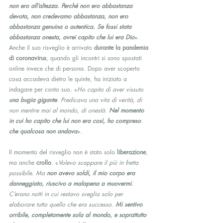
non ero all’altezza. Perché non ero abbastanza 
devota, non credevamo abbastanza, non ero 
abbastanza genuina o autentica. Se fossi stata 
abbastanza onesta, avrei capito che lui era Dio
».
Anche il suo risveglio è arrivato 
durante la pandemia 
di coronavirus
, quando gli incontri si sono spostati 
online invece che di persona. Dopo aver scoperto 
cosa accadeva dietro le quinte, ha iniziato a 
indagare per conto suo. «
Ho capito di aver vissuto 
una bugia gigante
. Predicava una vita di verità, di 
non mentire mai al mondo, di onestà. 
Nel momento 
in cui ho capito che lui non era così, ho compreso 
che qualcosa non andava
».
Il momento del risveglio non è stato solo 
liberazione
, 
ma anche 
crollo
. «
Volevo scappare il più in fretta 
possibile. Ma 
non avevo soldi, il mio corpo era 
danneggiato, riuscivo a malapena a muovermi
. 
C’erano notti in cui restavo sveglia solo per 
elaborare tutto quello che era successo. 
Mi sentivo 
orribile, completamente sola al mondo, e soprattutto 