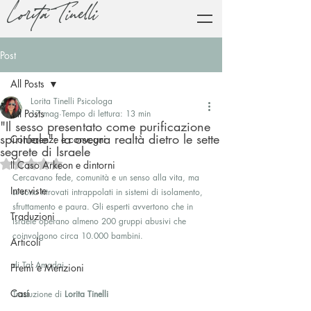
Lorita Tinelli
Post
All Posts
Lorita Tinelli Psicologa
All Posts
17 mag
Tempo di lettura: 13 min
"Il sesso presentato come purificazione
spirituale": la oscura realtà dietro le sette
Conferenze e convegni
segrete di Israele
Valutazione NaN stelle su 5.
Il Caso Arkeon e dintorni
Cercavano fede, comunità e un senso alla vita, ma 
Interviste
si sono ritrovati intrappolati in sistemi di isolamento, 
sfruttamento e paura. Gli esperti avvertono che in 
Traduzioni
Israele operano almeno 200 gruppi abusivi che 
coinvolgono circa 10.000 bambini.
Articoli
di Tal Amodai
Premi e Menzioni
Casi
Traduzione di 
Lorita Tinelli