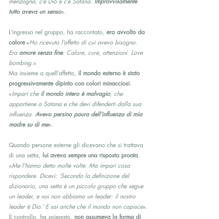
menzogna, c’è Dio e c’è Satana. 
Improvvisamente 
tutto aveva un senso
».
L’ingresso nel gruppo, ha raccontato, 
era avvolto da 
calore
.«
Ho ricevuto l’affetto di cui avevo bisogno. 
Era 
amore senza fine
. Calore, cure, attenzioni
. 
Love 
bombing
.»
Ma insieme a quell’affetto, 
il mondo esterno è stato 
progressivamente dipinto con colori minacciosi
. 
«
Impari che 
il mondo intero è malvagio
, che 
appartiene a Satana e che devi difenderti dalla sua 
influenza. 
Avevo persino paura dell’influenza di mia 
madre su di me
». 
Quando persone esterne gli dicevano che si trattava 
di una setta, 
lui aveva sempre una risposta pronta
. 
«
Me l’hanno detto molte volte. Ma impari cosa 
rispondere. Dicevi: ‘Secondo la definizione del 
dizionario, una setta è un piccolo gruppo che segue 
un leader, e noi non abbiamo un leader: il nostro 
leader è Dio.’ E sai anche che il mondo non capisce
».
Il controllo, ha spiegato, 
non assumeva la forma di 