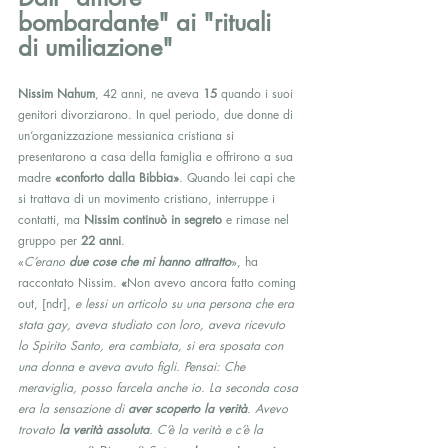
bombardante" ai "rituali 
di umiliazione"
Nissim Nahum
, 42 anni, ne aveva 
15
 quando i suoi 
genitori divorziarono. In quel periodo, due donne di 
un’organizzazione messianica cristiana si 
presentarono a casa della famiglia e offrirono a sua 
madre 
«conforto dalla Bibbia»
. Quando lei capì che 
si trattava di un movimento cristiano, interruppe i 
contatti, ma 
Nissim continuò in segreto
 e rimase nel 
gruppo per 
22 anni
.
«
C’erano 
due cose che mi hanno attratto
», ha 
raccontato Nissim. 
«
Non avevo ancora fatto coming 
out, [ndr], 
e lessi un articolo su una persona che era 
stata gay, aveva studiato con loro, aveva ricevuto 
lo Spirito Santo, era cambiata, si era sposata con 
una donna e aveva avuto figli. Pensai: Che 
meraviglia, posso farcela anche io. La seconda cosa 
era la sensazione di 
aver scoperto la verità
. Avevo 
trovato 
la verità assoluta
. C’è la verità e c’è la 