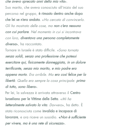
che avevo sprecato anni della mia vita
».
Suo marito, che aveva conosciuto all’inizio del suo 
percorso nel gruppo, 
è rimasto dentro anche dopo 
che lei se n’era andata
. «
Ho cercato di convincerlo. 
Gli ho mostrato delle cose, ma 
non c’era nessuno 
con cui parlare
. Nel momento in cui si incontrava 
con loro, 
diventava una persona completamente 
diversa
», ha raccontato.
Tornare in Israele è stato difficile. 
«Sono tornata 
senza soldi, senza una professione che potessi 
esercitare qui, fisicamente danneggiata, in un dolore 
terrificante, senza mio marito, e mio padre era 
appena morto
. Era orribile. Ma 
ero così felice per la 
libertà
. Quella era sempre la cosa principale: 
prima 
di tutto, sono libera
».
Per lei, la salvezza è arrivata attraverso il 
Centro 
Israeliano per le Vittime delle Setta
. «
Mi ha 
letteralmente salvato la vita
. Davvero
», ha detto. È 
stata riconosciuta come 
invalida e incapace di 
lavorare
, e ora riceve un sussidio. 
«
Non è sufficiente 
per vivere, ma è una rete di sicurezza
».