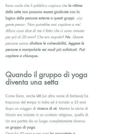
Ilana vuole che il pubblico capisca che 
le vittime 
delle sette non possono essere giudicate con la 
logica delle persone esterne a questi gruppi
. «
La 
gente pensa: ‘Non potrebbe mai capitare a me’. 
Allora cosa dice di me il fatto che ci sono rimasta 
per più di 20 anni? Che ero stupida? 
No.
 Queste 
persone sanno 
sfruttare le vulnerabilità, leggere le 
persone e manipolarle nei modi più sofisticati
. 
Può 
capitare a chiunque
».
Quando il gruppo di yoga 
diventa una setta
Come Ilana, anche 
Uri
 (un altro nome di fantasia) ha 
trascorso del tempo in India ed è tornato a 25 anni 
dopo un viaggio di 
ricerca di sé
. Mentre la storia di 
Nissim era iniziata in un contesto religioso, quella di 
Uri era partita da un luogo completamente diverso: 
un gruppo di yoga
.
Oggi ha 50 anni e per anni 
ha raccontato a 