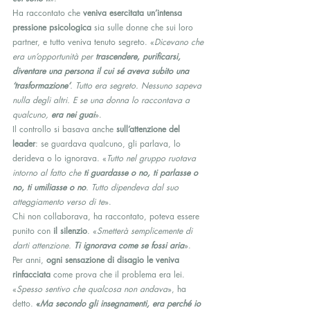
Ha raccontato che 
veniva esercitata un’intensa 
pressione psicologica
 sia sulle donne che sui loro 
partner, e tutto veniva tenuto segreto. «
Dicevano che 
era un’opportunità per 
trascendere, purificarsi, 
diventare una persona il cui sé aveva subito una 
‘trasformazione’
. Tutto era segreto. Nessuno sapeva 
nulla degli altri. E se una donna lo raccontava a 
qualcuno, 
era nei guai
».
Il controllo si basava anche 
sull’attenzione del 
leader
: se guardava qualcuno, gli parlava, lo 
derideva o lo ignorava. «
Tutto nel gruppo ruotava 
intorno al fatto che 
ti guardasse o no, ti parlasse o 
no, ti umiliasse o no
. Tutto dipendeva dal suo 
atteggiamento verso di te
».
Chi non collaborava, ha raccontato, poteva essere 
punito con 
il silenzio
. «
Smetterà semplicemente di 
darti attenzione. 
Ti ignorava come se fossi aria
».
Per anni, 
ogni sensazione di disagio le veniva 
rinfacciata
 come prova che il problema era lei. 
«
Spesso sentivo che qualcosa non andava
», ha 
detto. 
«
Ma secondo gli insegnamenti, era perché io 