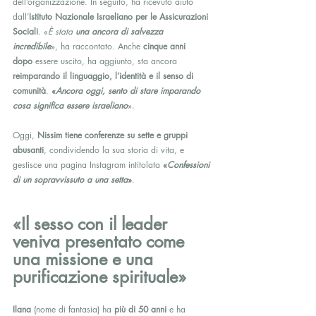
dell’organizzazione. In seguito, ha ricevuto aiuto 
dall’
Istituto Nazionale Israeliano per le Assicurazioni 
Sociali
. «
È stata 
una ancora di salvezza 
incredibile
», ha raccontato. Anche 
cinque anni 
dopo
 essere uscito, ha aggiunto, sta ancora 
reimparando il linguaggio, l’identità e il senso di 
comunità
. 
«
Ancora oggi, sento di stare imparando 
cosa significa essere israeliano
».
Oggi, 
Nissim tiene conferenze su sette e gruppi 
abusanti
, condividendo la sua storia di vita, e 
gestisce una pagina Instagram intitolata 
«
Confessioni 
di un sopravvissuto a una setta
»
.
«Il sesso con il leader 
veniva presentato come 
una missione e una 
purificazione spirituale»
Ilana
 (nome di fantasia) ha 
più di 50 anni
 e ha 