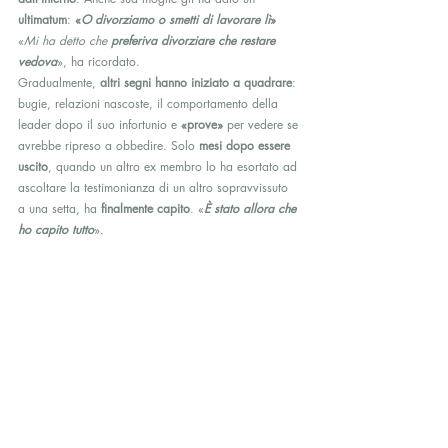
ultimatum
: 
«
O divorziamo o smetti di lavorare lì
»
«
Mi ha detto che 
preferiva divorziare che restare 
vedova
», ha ricordato.
Gradualmente, 
altri segni hanno iniziato a quadrare
: 
bugie, relazioni nascoste, il comportamento della 
leader dopo il suo infortunio e 
«prove»
 per vedere se 
avrebbe ripreso a obbedire. Solo 
mesi dopo essere 
uscito
, quando un altro ex membro lo ha esortato ad 
ascoltare la testimonianza di un altro sopravvissuto 
a una setta, ha 
finalmente capito
. «
È stato allora che 
ho capito tutto
».
Anche dopo 
quasi 15 anni
 dall’uscita, dice che 
non 
finisce mai del tutto
. «
Mi definisco 
post-traumatico
. 
Ti 
segue in ogni momento, in ogni istante
», ha detto.
Una 
lezione di yoga con un’insegnante sostituta
, una 
frase sul 
«ringraziare i nostri maestri»
, una canzone 
alla radio o anche una 
scena comica in TV che 
riguarda le sette
 possono scatenare in lui reazioni 
forti. «
Ti rimpicciolisci sulla sedia.
 Mia figlia siede 
accanto a me e non ha la minima idea
».
Secondo lui, 
lo Stato deve trattare questo fenomeno 