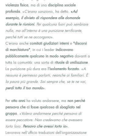
violenza fisica
, ma di una 
disciplina sociale 
profonda
. «
C’erano sanzioni
», ha detto. 
«
Ad 
esempio, il divieto di rispondere alle domande 
durante le riunioni.
 Per qualcuno fuori può sembrare 
nulla, ma all’interno è una punizione terrificante, 
perché tutti se ne accorgono
».
C’erano anche 
comitati giudiziari interni
 e 
"discorsi 
di marchiatura"
, in cui i leader 
indicavano 
pubblicamente qualcuno in modo negativo
 davanti a 
tutta la comunità: una sorta di 
rituale di umiliazione
. 
La punizione più dura era 
l’isolamento forzato
. «
A 
nessuno è permesso parlarti, neanche ai familiari. È 
la paura più grande. Sai sempre che, se te ne vai, 
perdi tutto il tuo mondo
».
Per 
otto anni
 ha voluto andarsene, ma 
non perché 
pensava che ci fosse qualcosa di sbagliato nel 
gruppo
. «
Volevo andarmene perché pensavo di 
essere peccatore. Non credevamo che avessero 
torto loro. 
Pensavo che avessi torto io
».
Lavorava nell’ufficio traduzioni dell’organizzazione 