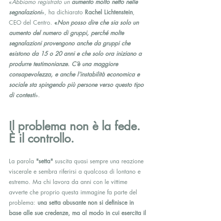
«
Abbiamo registrato un 
aumento molto netto nelle 
segnalazioni
», ha dichiarato 
Rachel Lichtenstein
, 
CEO del Centro. 
«
Non posso dire che sia solo un 
aumento del numero di gruppi, perché molte 
segnalazioni provengono anche da gruppi che 
esistono da 15 o 20 anni e che solo ora iniziano a 
produrre testimonianze. C’è una maggiore 
consapevolezza, e anche l’instabilità economica e 
sociale sta spingendo più persone verso questo tipo 
di contesti
».
Il problema non è la fede. 
È il controllo.
La parola 
"setta"
 suscita quasi sempre una reazione 
viscerale e sembra riferirsi a qualcosa di lontano e 
estremo. Ma chi lavora da anni con le vittime 
avverte che proprio questa immagine fa parte del 
problema: 
una setta abusante non si definisce in 
base alle sue credenze, ma al modo in cui esercita il 