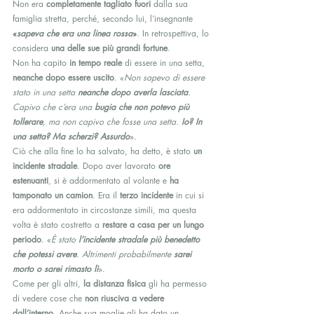
Non era 
completamente tagliato fuori
 dalla sua 
famiglia stretta, perché, secondo lui, l’insegnante 
«
sapeva che era una linea rossa
»
. In retrospettiva, lo 
considera 
una delle sue più grandi fortune
.
Non ha capito 
in tempo reale
 di essere in una setta, 
neanche dopo essere uscito
. «
Non sapevo di essere 
stato in una setta 
neanche dopo averla lasciata
. 
Capivo che c’era una 
bugia che non potevo più 
tollerare
, ma non capivo che fosse una setta. 
Io? In 
una setta? Ma scherzi? Assurdo
».
Ciò che alla fine lo ha salvato, ha detto, è stato 
un 
incidente stradale
. Dopo aver lavorato 
ore 
estenuanti
, si è addormentato al volante e 
ha 
tamponato un camion
. Era il 
terzo incidente
 in cui si 
era addormentato in circostanze simili, ma questa 
volta è stato costretto a 
restare a casa per un lungo 
periodo
. «
È stato 
l’incidente stradale più benedetto 
che potessi avere
. Altrimenti probabilmente 
sarei 
morto o sarei rimasto lì
».
Come per gli altri, 
la distanza fisica
 gli ha permesso 
di vedere cose che 
non riusciva a vedere 
dall’interno
. Anche sua moglie gli ha dato un 