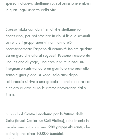
spesso includeva sfruttamento, sottomissione e abusi 
in quasi ogni aspetto della vita.
Spesso inizia con danni emotivi e sfruttamento 
finanziario, per poi sfociare in abusi fisici e sessuali. 
Le sette e i gruppi abusivi non hanno più 
necessariamente l’aspetto di comunità isolate guidate 
da un guru che urla ai seguaci. Possono nascere da 
una lezione di yoga, una comunità religiosa, un 
insegnante carismatico o un guaritore che promette 
senso e guarigione. A volte, solo anni dopo, 
l’abbraccio si rivela una gabbia, e anche allora non 
è chiaro quanto aiuto le vittime riceveranno dallo 
Stato.
Secondo il 
Centro Israeliano per le Vittime delle 
Setta (Israeli Center for Cult Victims)
, attualmente in 
Israele sono attivi almeno 
200 gruppi abusanti
, che 
coinvolgono circa 
10.000 bambini
. 