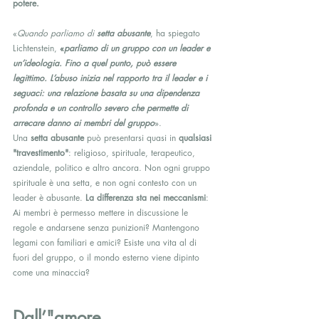
potere.
«
Quando parliamo di 
setta abusante
, ha spiegato 
Lichtenstein, 
«
parliamo di un gruppo con un leader e 
un’ideologia. Fino a quel punto, può essere 
legittimo. L’abuso inizia nel rapporto tra il leader e i 
seguaci: una relazione basata su una dipendenza 
profonda e un controllo severo che permette di 
arrecare danno ai membri del gruppo
».
Una 
setta abusante
 può presentarsi quasi in 
qualsiasi 
"travestimento"
: religioso, spirituale, terapeutico, 
aziendale, politico e altro ancora. Non ogni gruppo 
spirituale è una setta, e non ogni contesto con un 
leader è abusante. 
La differenza sta nei meccanismi
: 
Ai membri è permesso mettere in discussione le 
regole e andarsene senza punizioni? Mantengono 
legami con familiari e amici? Esiste una vita al di 
fuori del gruppo, o il mondo esterno viene dipinto 
come una minaccia?
Dall’"amore 