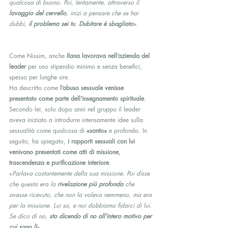
qualcosa di buono. Poi, lentamente, attraverso il 
lavaggio del cervello
, inizi a pensare che se hai 
dubbi, 
il problema sei tu
. 
Dubitare è sbagliato
».
Come Nissim, anche 
Ilana lavorava nell’azienda del 
leader
 per uno stipendio minimo e senza benefici, 
spesso per lunghe ore.
Ha descritto come 
l’abuso sessuale venisse 
presentato come parte dell’insegnamento spirituale
. 
Secondo lei, solo dopo anni nel gruppo il leader 
aveva iniziato a introdurre intensamente idee sulla 
sessualità come qualcosa di 
«santo»
 e profondo. In 
seguito, ha spiegato, 
i rapporti sessuali con lui 
venivano presentati come atti di missione, 
trascendenza e purificazione interiore
.
«
Parlava costantemente della sua missione. Poi disse 
che questa era la 
rivelazione più profonda
 che 
avesse ricevuto, che non la voleva nemmeno, ma era 
per la missione. Lui sa, e noi dobbiamo fidarci di lui. 
Se dico di no, 
sto dicendo di no all’intero motivo per 
cui sono lì
».