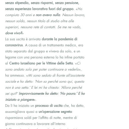
senza stipendio, senza risparmi, senza pensione, 
senza esperienza lavorativa fuori dal gruppo
. «
Ho 
compiuto 30 anni e 
non avevo nulla
. Nessun lavoro, 
nessun soldo, nessun titolo di studio oltre alle 
superiori, nessuna rete di contatti. Se me ne vado, 
dove vivo?
»
La sua uscita è arrivata 
durante la pandemia di 
coronavirus
. A causa di un trattamento medico, era 
stato separato dal gruppo e viveva da solo, e un 
legame con una persona esterna lo ha infine portato 
al 
Centro Israeliano per le Vittime delle Setta
. «
Ci 
sono andato solo per poter continuare a vederlo
», 
ha ammesso. «
Mi sono seduto di fronte all’assistente 
sociale e ho detto: ‘Non so perché sono qui, questa 
non è una setta.’ E lei mi ha chiesto: ‘Allora perché 
sei qui?’ 
Improvvisamente ho detto: ‘Ho paura.’ E ho 
iniziato a piangere
».
Da lì ha iniziato un 
processo di uscita
 che, ha detto, 
assomigliava quasi a 
un’operazione segreta
: 
risparmiava soldi per l’affitto di notte, mentre di 
giorno continuava a lavorare all’interno 