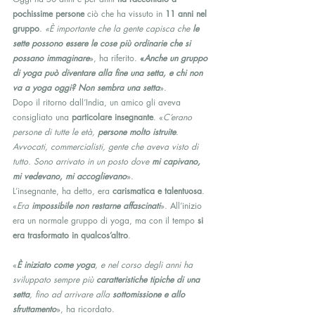
pochissime persone
 ciò che ha vissuto in 
11 anni nel 
gruppo
. 
«È importante che la gente capisca che 
le 
sette possono essere le cose più ordinarie che si 
possano immaginare
», ha riferito. 
«
Anche un gruppo 
di yoga può diventare alla fine una setta, e chi non 
va a yoga oggi? Non sembra una setta
».
Dopo il ritorno dall’India, un amico gli aveva 
consigliato una 
particolare insegnante
. «
C’erano 
persone di tutte le età, 
persone molto istruite
. 
Avvocati, commercialisti, gente che aveva visto di 
tutto. Sono arrivato in un posto dove 
mi capivano, 
mi vedevano, mi accoglievano
».
L’insegnante, ha detto, era 
carismatica e talentuosa
. 
«
Era 
impossibile non restarne affascinati
». All’inizio 
era un normale gruppo di yoga, ma con il tempo 
si 
era trasformato in qualcos’altro
.
«
È iniziato come yoga
, e nel corso degli anni ha 
sviluppato sempre più 
caratteristiche tipiche di una 
setta
, fino ad arrivare alla 
sottomissione e allo 
sfruttamento
», ha ricordato.