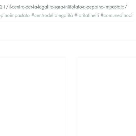
l-centro-per-la-legalita-sara-intitolato-a-peppino-impastato/
pinoimpastato
#centrodellalegalità
#loritatinelli
#comunedinoci