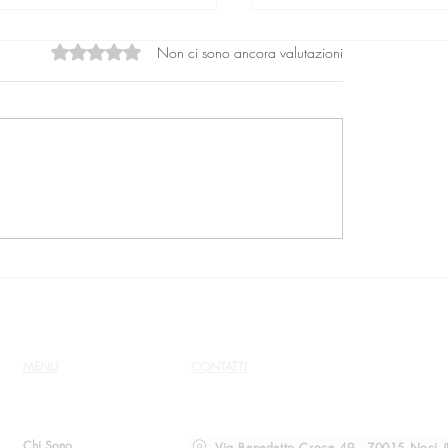
Non ci sono ancora valutazioni
Valutazione 0 stelle su 5.
e dal culto di Osho
Il culto vittoriano poc
conosciuto, i cui me
potevano mai uscire
MENU
CONTATTI
Chi Sono
Via Benedetto Croce 49 - 70015 Noci (