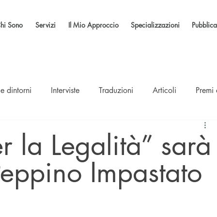
hi Sono
Servizi
Il Mio Approccio
Specializzazioni
Pubblica
e dintorni
Interviste
Traduzioni
Articoli
Premi
er la Legalità” sarà
 Peppino Impastato