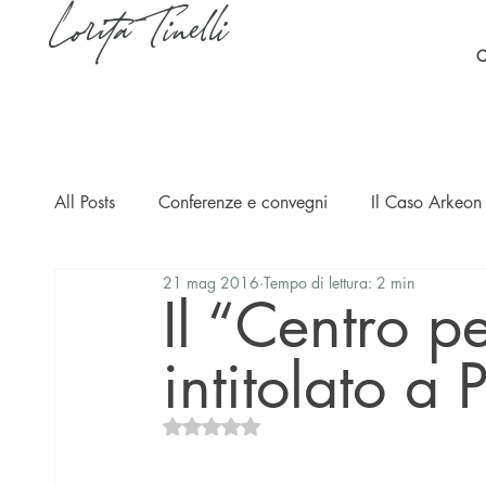
Lorita Tinelli
C
All Posts
Conferenze e convegni
Il Caso Arkeon 
21 mag 2016
Tempo di lettura: 2 min
Casi
Ripercussioni
Articoli in inglese
Il “Centro p
intitolato a
Valutazione NaN stelle su 5.