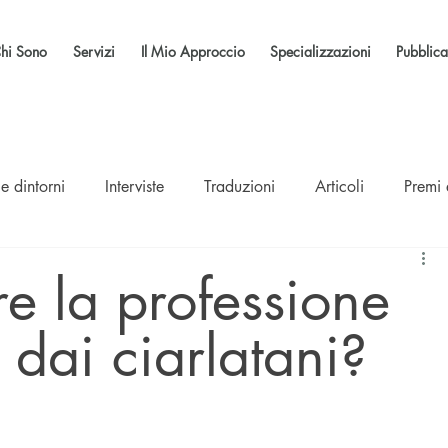
hi Sono
Servizi
Il Mio Approccio
Specializzazioni
Pubblica
e dintorni
Interviste
Traduzioni
Articoli
Premi
e la professione
 dai ciarlatani?