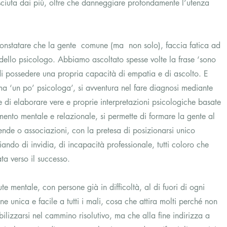
ciuta dai più, oltre che danneggiare profondamente l’utenza 
constatare che la gente  comune (ma  non solo), faccia fatica ad 
e dello psicologo. Abbiamo ascoltato spesse volte la frase ‘sono 
 di possedere una propria capacità di empatia e di ascolto. E 
ma ‘un po’ psicologa’, si avventura nel fare diagnosi mediante 
tte di elaborare vere e proprie interpretazioni psicologiche basate 
amento mentale e relazionale, si permette di formare la gente al 
ende o associazioni, con la pretesa di posizionarsi unico 
iando di invidia, di incapacità professionale, tutti coloro che 
ta verso il successo.
te mentale, con persone già in difficoltà, al di fuori di ogni 
e unica e facile a tutti i mali, cosa che attira molti perché non 
bilizzarsi nel cammino risolutivo, ma che alla fine indirizza a 