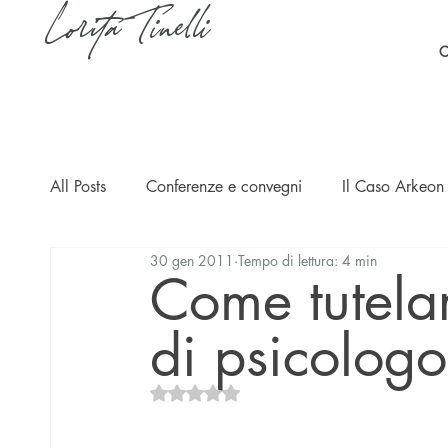
Lorita Tinelli
C
All Posts
Conferenze e convegni
Il Caso Arkeon 
30 gen 2011
Tempo di lettura: 4 min
Casi
Ripercussioni
Articoli in inglese
Come tutelar
di psicologo
Valutazione NaN stelle su 5.