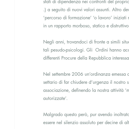
stati di dipendenza nei confronti del proprio
.) a seguito di nuovi valori assunti. Altro de
‘percorso di formazione’ ‘o lavoro’ iniziat
in un rapporto morboso, statico e distruttivo
Negli anni, trovandoci di fronte a simili sit
tali pesudo-psicologi. Gli  Ordini hanno acco
differenti Procure della Repubblica interessa
Nel settembre 2006 un’ordinanza emessa dal
settario di far chiudere d’urgenza il nostro 
associazione, definendo la nostra attività ‘me
autorizzate’.
Malgrado questo però, pur avendo inoltrato 
essere nel silenzio assoluto per decine di alt