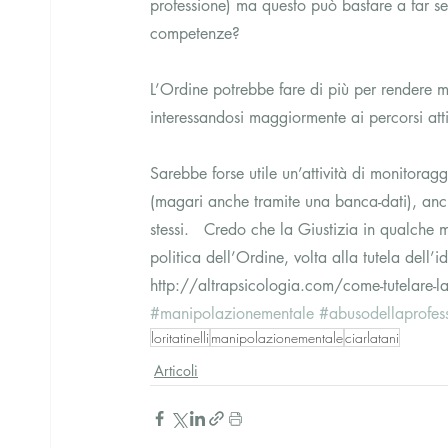
professione) ma questo può bastare a far se
competenze?
L’Ordine potrebbe fare di più per rendere m
interessandosi maggiormente ai percorsi attiv
Sarebbe forse utile un’attività di monitoragg
(magari anche tramite una banca-dati), anc
stessi.   Credo che la Giustizia in qualche 
politica dell’Ordine, volta alla tutela dell’i
http://altrapsicologia.com/come-tutelare-l
#manipolazionementale
#abusodellaprofes
loritatinelli
manipolazionementale
ciarlatani
Articoli