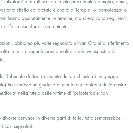
 ‘salvatore’ e di rottura con la vita precedente (famiglia, amici, 
vastante effetto collaterale è che tale ‘terapia’ o ‘consulenza’ o 
i non hanno assolutamente un termine, ma si evolvono negli anni 
 tra ‘falso psicologo’ e suo utente.
uazioni, abbiamo più volte segnalato ai vari Ordini di riferimento 
lto le nostre segnalazioni e inoltrato relativi esposti alle 
te.
 Tribunale di Bari (a seguito della richiesta di un gruppo 
sito) ha espresso un giudizio di merito nei confronti della nostra 
ritoria’ nella tutela delle vittime di ‘psicoterapie non 
diverse denunce in diverse parti d’Italia, tutto sembrerebbe 
ri casi segnalati.