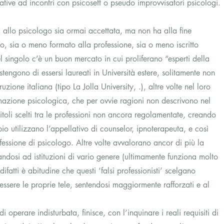
ative ad incontri con psicosett o pseudo improvvisatori psicologi.
si allo psicologo sia ormai accettata, ma non ha alla fine 
o, sia o meno formato alla professione, sia o meno iscritto 
l singolo c’è un buon mercato in cui proliferano “esperti della 
stengono di essersi laureati in Università estere, solitamente non 
uzione italiana (tipo La Jolla University, .), altre volte nel loro 
mazione psicologica, che per ovvie ragioni non descrivono nel 
titoli scelti tra le professioni non ancora regolamentate, creando 
o utilizzano l’appellativo di counselor, ipnoterapeuta, e così 
ofessione di psicologo. Altre volte avvalorano ancor di più la 
ndosi ad istituzioni di vario genere (ultimamente funziona molto 
ifatti è abitudine che questi ‘falsi professionisti’ scelgano 
tessere le proprie tele, sentendosi maggiormente rafforzati e al 
perare indisturbata, finisce, con l’inquinare i reali requisiti di 