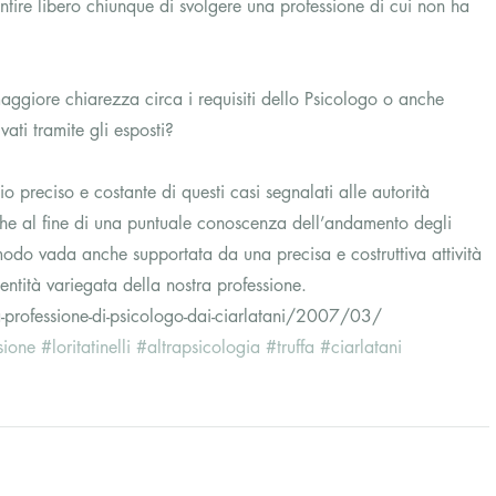
ntire libero chiunque di svolgere una professione di cui non ha 
aggiore chiarezza circa i requisiti dello Psicologo o anche 
ati tramite gli esposti?
io preciso e costante di questi casi segnalati alle autorità 
he al fine di una puntuale conoscenza dell’andamento degli 
modo vada anche supportata da una precisa e costruttiva attività 
dentità variegata della nostra professione.
a-professione-di-psicologo-dai-ciarlatani/2007/03/
sione
#loritatinelli
#altrapsicologia
#truffa
#ciarlatani