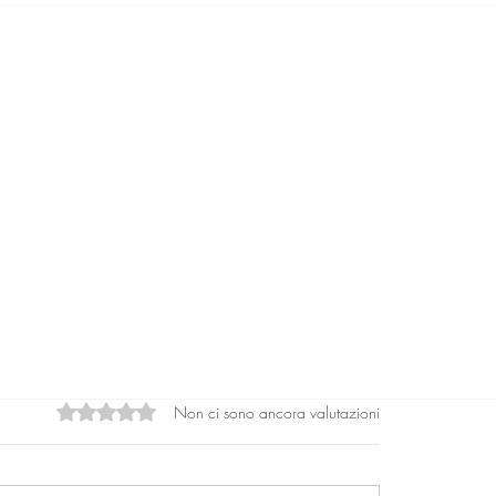
Non ci sono ancora valutazioni
Valutazione 0 stelle su 5.