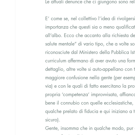
Le attuali denunce che ci giungono sono rel
E’ come se, nel collettivo l’idea di rivolger
importanza che questi sia o meno qualificat
all’albo. Ecco che accanto alla richiesta de
salute mentale” di vario tipo, che a volte so
riconosciute dal Ministero della Pubblica Istr
curriculum affermano di aver avuto una for
dettaglio, altre volte si auto-appellano con 
maggiore confusione nella gente (per esempi
via) e con le quali di fatto esercitano la pr
propria ‘competenza’ improvvisata, affianca
bene il connubio con quelle ecclesiastiche, d
qualche prelato di fiducia e qui iniziano a 
sicuro).
Gente, insomma che in qualche modo, pur di o