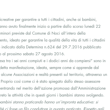
ricreative per garantire a tutti i cittadini, anche ai bambini, 
 Hanno avuto finalmente inizio a partire dallo scorso lunedì 22 
 minori previste dal Comune di Noci all’intero della 
o, ideato per garantire la qualità della vita di tutti i cittadini 
e indicato dalla Determina n.624 del 29.7.2016 pubblicato 
ino al prossimo sabato 27 agosto 2016.
 tra i sei anni compiuti e i dodici anni da compiersi” sono in 
suddetta manifestazione, ideata, sempre come si apprende dal 
lcune Associazioni e realtà presenti sul territorio, attraverso un 
 Proprio così come ci è stato spiegato dallo stesso assessore 
he, entrando nel merito dell’azione promossa dall’Amministrazione 
to le attività che in questi giorni i bambini stanno svolgendo. 
i bambini stanno praticando hanno un’impronta educativa: si 
hè ci fosse un filo conduttore in quanto praticato. Rispetto agli 