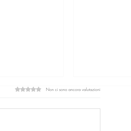
Non ci sono ancora valutazioni
Valutazione 0 stelle su 5.
e dal culto di Osho