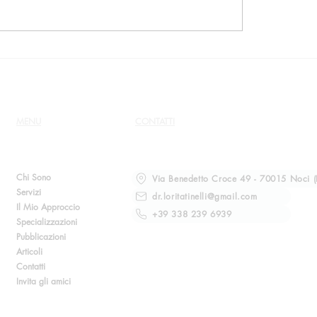
Il culto vittoriano poc
conosciuto, i cui me
potevano mai uscire
MENU
CONTATTI
Chi Sono
Via Benedetto Croce 49 - 70015 Noci (
Servizi
dr.loritatinelli@gmail.com
Il Mio Approccio
+39 338 239 6939
Specializzazioni
Pubblicazioni
Articoli
Contatti
Invita gli amici