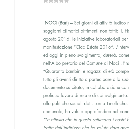
NOCI (Bari) –
 Sei giorni di attività ludico 
soggiorni climatici altrimenti non fattibili.
agosto 2016, le iniziative laboratoriali per
manifestazione “Ciao Estate 2016”. L’intervent
ed oggi in pieno svolgimento, durerà, com
nell’Albo pretorio del Comune di Noci , f
“Quaranta bambini e ragazzi di età compresa
tutto gli aventi diritto a partecipare alla 
documento su citato, in collaborazione con a
proficuo lavoro di rete e di coinvolgimento.
alle politiche sociali dott. Lorita Tinelli c
comunale, ha voluto approfondirci nel concre
“Le attività che in questa settimana i nostr
tratta dell’indirizzo che ho voluto dare perc