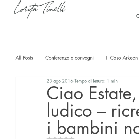
Lorita Tinelli
C
All Posts
Conferenze e convegni
Il Caso Arkeon 
23 ago 2016
Tempo di lettura: 1 min
Casi
Ripercussioni
Articoli in inglese
Ciao Estate, 
ludico – ricr
i bambini n
Valutazione NaN stelle su 5.