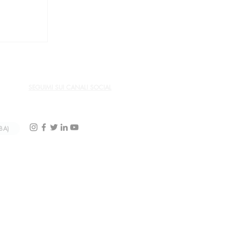
o
mbri non
SEGUIMI SUI CANALI SOCIAL
BA)