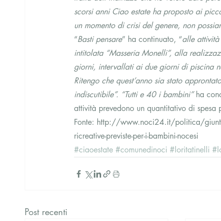
scorsi anni Ciao estate ha proposto ai piccoli
un momento di crisi del genere, non possia
“
Basti pensare
” ha continuato, “
alle attivit
intitolata “Masseria Monelli”, alla realizzazi
giorni, intervallati ai due giorni di piscina 
Ritengo che quest’anno sia stato approntato
indiscutibile”. “Tutti e 40 i bambini” 
ha con
attività prevedono un quantitativo di spesa
Fonte: http://www.noci24.it/politica/giunta
ricreative-previste-per-i-bambini-nocesi
#ciaoestate
#comunedinoci
#loritatinelli
#l
Post recenti