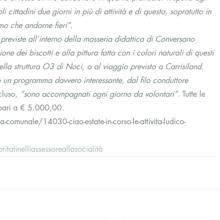
 cittadini due giorni in più di attività e di questo, sopratutto in 
mo che andarne fieri”
.
à previste all’interno della masseria didattica di Conversano 
one dei biscotti e alla pittura fatta con i colori naturali di questi 
nella struttura O3 di Noci, o al viaggio previsto a Carrisiland. 
 un programma davvero interessante, dal filo conduttore 
cluso
, “sono accompagnati ogni giorno da volontari”
. Tutte le 
 pari a € 5.000,00.
-comunale/14030-ciao-estate-in-corso-le-attivita-ludico-
oritatinelliassessoreallasocialità